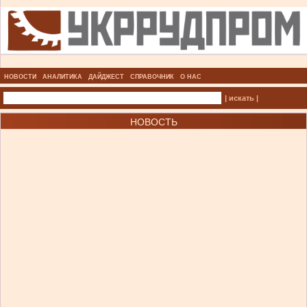
НОВОСТИ
АНАЛИТИКА
ДАЙДЖЕСТ
СПРАВОЧНИК
О НАС
| искать |
НОВОСТЬ