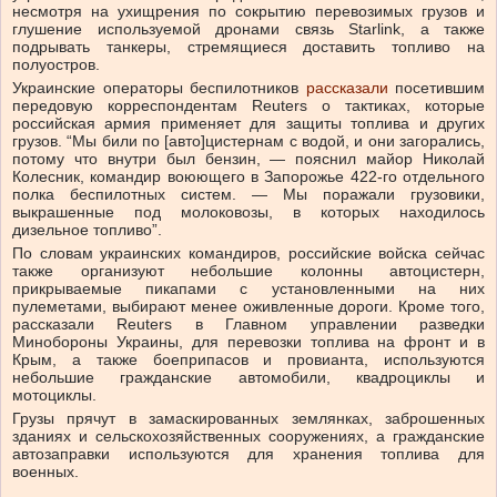
несмотря на ухищрения по сокрытию перевозимых грузов и
глушение используемой дронами связь Starlink, а также
подрывать танкеры, стремящиеся доставить топливо на
полуостров.
Украинские операторы беспилотников
рассказали
посетившим
передовую корреспондентам Reuters о тактиках, которые
российская армия применяет для защиты топлива и других
грузов. “Мы били по [авто]цистернам с водой, и они загорались,
потому что внутри был бензин, — пояснил майор Николай
Колесник, командир воюющего в Запорожье 422-го отдельного
полка беспилотных систем. — Мы поражали грузовики,
выкрашенные под молоковозы, в которых находилось
дизельное топливо”.
По словам украинских командиров, российские войска сейчас
также организуют небольшие колонны автоцистерн,
прикрываемые пикапами с установленными на них
пулеметами, выбирают менее оживленные дороги. Кроме того,
рассказали Reuters в Главном управлении разведки
Минобороны Украины, для перевозки топлива на фронт и в
Крым, а также боеприпасов и провианта, используются
небольшие гражданские автомобили, квадроциклы и
мотоциклы.
Грузы прячут в замаскированных землянках, заброшенных
зданиях и сельскохозяйственных сооружениях, а гражданские
автозаправки используются для хранения топлива для
военных.