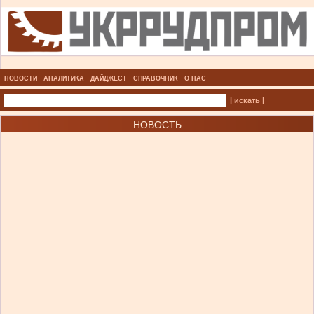
НОВОСТИ
АНАЛИТИКА
ДАЙДЖЕСТ
СПРАВОЧНИК
О НАС
| искать |
НОВОСТЬ