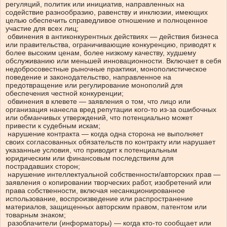
регуляций, политик или инициатив, направленных на
содействие разнообразию, равенству и инклюзии, имеющих
целью обеспечить справедливое отношение и полноценное
участие для всех лиц;
обвинения в антиконкурентных действиях — действия бизнеса
или правительства, ограничивающие конкуренцию, приводят к
более высоким ценам, более низкому качеству, худшему
обслуживанию или меньшей инновационности. Включает в себя
недобросовестные рыночные практики, монополистическое
поведение и законодательство, направленное на
предотвращение или регулирование монополий для
обеспечения честной конкуренции;
обвинения в клевете — заявления о том, что лицо или
организация нанесла вред репутации кого-то из-за ошибочных
или обманчивых утверждений, что потенциально может
привести к судебным искам;
нарушение контракта — когда одна сторона не выполняет
своих согласованных обязательств по контракту или нарушает
указанные условия, что приводит к потенциальным
юридическим или финансовым последствиям для
пострадавших сторон;
нарушение интеллектуальной собственности/авторских прав —
заявления о копировании творческих работ, изобретений или
права собственности, включая несанкционированное
использование, воспроизведение или распространение
материалов, защищенных авторским правом, патентом или
товарным знаком;
разоблачители (информаторы) — когда кто-то сообщает или