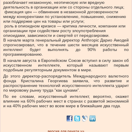
разоблачает незаконную, неэтическую или вредную
деятельность в организации или со стороны отдельного лица;
фиксация цен — обвинение в незаконной договоренности
между конкурентами по установлению, повышению, снижению
или поддержке цен на товары или услуги;
роль в опиоидном кризисе — критика личности, компании или
организации при содействии росту злоупотребления
опиоидами, зависимости и смертей от передозировки.
В начале марта генеральный директор Anthropic Дарио Амодей
спрогнозировал, что в течение шести месяцев искусственный
интеллект будет выполнять до 90% работы по
программированию.
В начале августа в Европейском Союзе вступил в силу закон об
искусственном интеллекте, который называют первым
подобным регуляторным документом в мире.
До этого директор-распорядитель Международного валютного
фонда Кристалина Георгиева заявила, что развитие и
распространение технологий искусственного интеллекта ударит
по мировому рынку труда “как цунами”.
По ее словам, искусственный интеллект, вероятно, окажет
влияние на 60% рабочих мест в странах с развитой экономикой
и на 40% рабочих мест во всем мире в ближайшие два года.
версия для печати >>