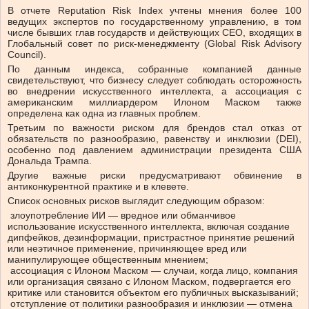
В отчете Reputation Risk Index учтены мнения более 100
ведущих экспертов по государственному управлению, в том
числе бывших глав государств и действующих CEO, входящих в
Глобальный совет по риск-менеджменту (Global Risk Advisory
Council).
По данным индекса, собранные компанией данные
свидетельствуют, что бизнесу следует соблюдать осторожность
во внедрении искусственного интеллекта, а ассоциация с
американским миллиардером Илоном Маском также
определена как одна из главных проблем.
Третьим по важности риском для брендов стал отказ от
обязательств по разнообразию, равенству и инклюзии (DEI),
особенно под давлением администрации президента США
Дональда Трампа.
Другие важные риски предусматривают обвинение в
антиконкурентной практике и в клевете.
Список основных рисков выглядит следующим образом:
злоупотребление ИИ — вредное или обманчивое
использование искусственного интеллекта, включая создание
дипфейков, дезинформации, пристрастное принятие решений
или неэтичное применение, причиняющее вред или
манипулирующее общественным мнением;
ассоциация с Илоном Маском — случаи, когда лицо, компания
или организация связано с Илоном Маском, подвергается его
критике или становится объектом его публичных высказываний;
отступление от политики разнообразия и инклюзии — отмена