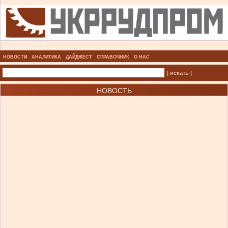
НОВОСТИ
АНАЛИТИКА
ДАЙДЖЕСТ
СПРАВОЧНИК
О НАС
| искать |
НОВОСТЬ