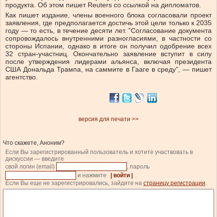
продукта. Об этом пишет Reuters со ссылкой на дипломатов.
Как пишет издание, члены военного блока согласовали проект
заявления, где предполагается достичь этой цели только к 2035
году — то есть, в течение десяти лет. ”Согласование документа
сопровождалось внутренними разногласиями, в частности со
стороны Испании, однако в итоге он получил одобрение всех
32 стран-участниц. Окончательно заявление вступит в силу
после утверждения лидерами альянса, включая президента
США Дональда Трампа, на саммите в Гааге в среду”, — пишет
агентство.
версия для печати >>
Что скажете, Аноним?
Если Вы зарегистрированный пользователь и хотите участвовать в
дискуссии — введите
свой логин (email)
, пароль
и нажмите
| войти |
.
Если Вы еще не зарегистрировались, зайдите на
страницу регистрации
.