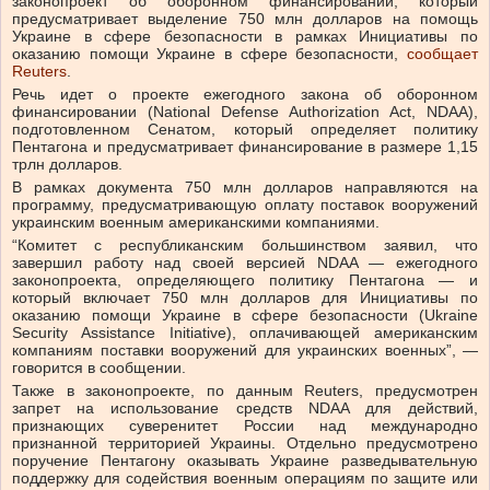
законопроект об оборонном финансировании, который
предусматривает выделение 750 млн долларов на помощь
Украине в сфере безопасности в рамках Инициативы по
оказанию помощи Украине в сфере безопасности,
сообщает
Reuters
.
Речь идет о проекте ежегодного закона об оборонном
финансировании (National Defense Authorization Act, NDAA),
подготовленном Сенатом, который определяет политику
Пентагона и предусматривает финансирование в размере 1,15
трлн долларов.
В рамках документа 750 млн долларов направляются на
программу, предусматривающую оплату поставок вооружений
украинским военным американскими компаниями.
“Комитет с республиканским большинством заявил, что
завершил работу над своей версией NDAA — ежегодного
законопроекта, определяющего политику Пентагона — и
который включает 750 млн долларов для Инициативы по
оказанию помощи Украине в сфере безопасности (Ukraine
Security Assistance Initiative), оплачивающей американским
компаниям поставки вооружений для украинских военных”, —
говорится в сообщении.
Также в законопроекте, по данным Reuters, предусмотрен
запрет на использование средств NDAA для действий,
признающих суверенитет России над международно
признанной территорией Украины. Отдельно предусмотрено
поручение Пентагону оказывать Украине разведывательную
поддержку для содействия военным операциям по защите или