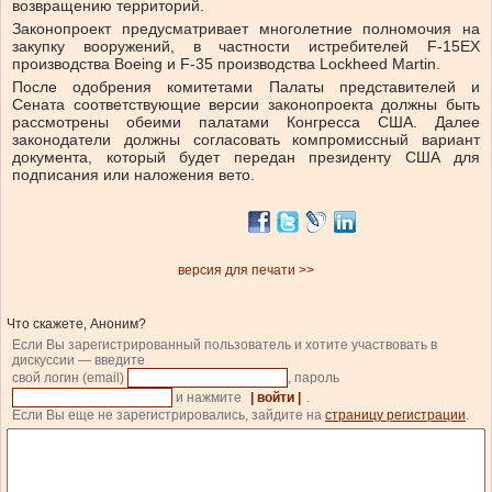
возвращению территорий.
Законопроект предусматривает многолетние полномочия на
закупку вооружений, в частности истребителей F-15EX
производства Boeing и F-35 производства Lockheed Martin.
После одобрения комитетами Палаты представителей и
Сената соответствующие версии законопроекта должны быть
рассмотрены обеими палатами Конгресса США. Далее
законодатели должны согласовать компромиссный вариант
документа, который будет передан президенту США для
подписания или наложения вето.
версия для печати >>
Что скажете, Аноним?
Если Вы зарегистрированный пользователь и хотите участвовать в
дискуссии — введите
свой логин (email)
, пароль
и нажмите
| войти |
.
Если Вы еще не зарегистрировались, зайдите на
страницу регистрации
.