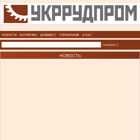
НОВОСТИ
АНАЛИТИКА
ДАЙДЖЕСТ
СПРАВОЧНИК
О НАС
| искать |
НОВОСТЬ