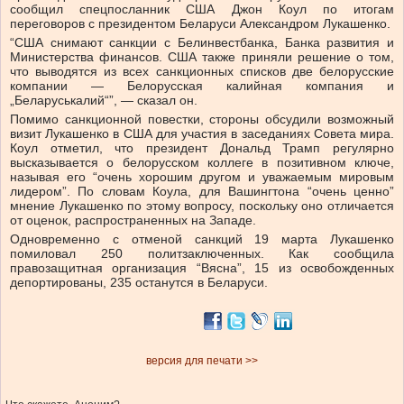
сообщил спецпосланник США Джон Коул по итогам
переговоров с президентом Беларуси Александром Лукашенко.
“США снимают санкции с Белинвестбанка, Банка развития и
Министерства финансов. США также приняли решение о том,
что выводятся из всех санкционных списков две белорусские
компании — Белорусская калийная компания и
„Беларуськалий“”, — сказал он.
Помимо санкционной повестки, стороны обсудили возможный
визит Лукашенко в США для участия в заседаниях Совета мира.
Коул отметил, что президент Дональд Трамп регулярно
высказывается о белорусском коллеге в позитивном ключе,
называя его “очень хорошим другом и уважаемым мировым
лидером”. По словам Коула, для Вашингтона “очень ценно”
мнение Лукашенко по этому вопросу, поскольку оно отличается
от оценок, распространенных на Западе.
Одновременно с отменой санкций 19 марта Лукашенко
помиловал 250 политзаключенных. Как сообщила
правозащитная организация “Вясна”, 15 из освобожденных
депортированы, 235 останутся в Беларуси.
версия для печати >>