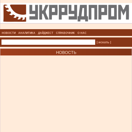
НОВОСТИ
АНАЛИТИКА
ДАЙДЖЕСТ
СПРАВОЧНИК
О НАС
| искать |
НОВОСТЬ