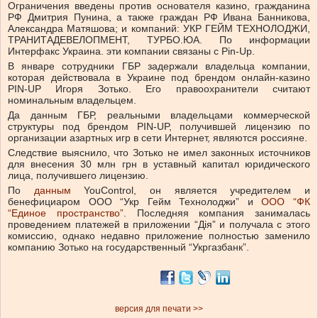
Ограничения введены против основателя казино, гражданина
РФ Дмитрия Пунина, а также граждан РФ Ивана Банникова,
Александра Матяшова; и компаний: УКР ГЕЙМ ТЕХНОЛОДЖИ,
ТРАНИТАДЕВЕЛОПМЕНТ, ТУРБО.ЮА. По информации
Интерфакс Украина. эти компании связаны с Pin-Up.
В январе сотрудники ГБР
задержали
владельца компании,
которая действовала в Украине под брендом онлайн-казино
PIN-UP Игоря Зотько. Его правоохранители считают
номинальным владельцем.
Да данным ГБР, реальными владельцами коммерческой
структуры под брендом PIN-UP, получившей лицензию по
организации азартных игр в сети Интернет, являются россияне.
Следствие выяснило, что Зотько не имел законных источников
для внесения 30 млн грн в уставный капитал юридического
лица, получившего лицензию.
По
данным
YouControl, он является учредителем и
бенефициаром ООО “Укр Гейм Технолоджи” и
ООО “ФК
“Единое пространство”
.
Последняя компания занималась
проведением платежей в приложении “Дія” и получала с этого
комиссию, однако недавно приложение полностью
заменило
компанию Зотько на государственный “Укргазбанк”.
версия для печати >>