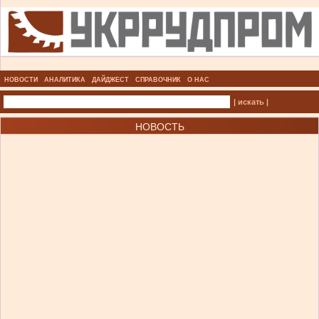
НОВОСТИ
АНАЛИТИКА
ДАЙДЖЕСТ
СПРАВОЧНИК
О НАС
| искать |
НОВОСТЬ