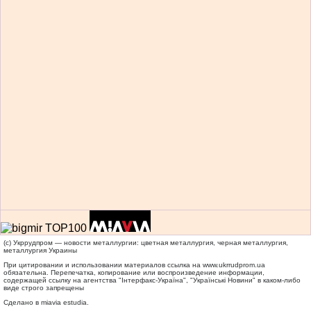
(c) Укррудпром — новости металлургии: цветная металлургия, черная металлургия,
металлургия Украины
При цитировании и использовании материалов ссылка на
www.ukrrudprom.ua
обязательна. Перепечатка, копирование или воспроизведение информации,
содержащей ссылку на агентства "Iнтерфакс-Україна", "Українськi Новини" в каком-либо
виде строго запрещены
Сделано в miavia estudia.