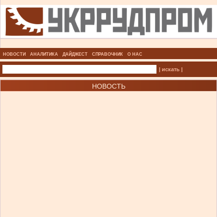
НОВОСТИ
АНАЛИТИКА
ДАЙДЖЕСТ
СПРАВОЧНИК
О НАС
| искать |
НОВОСТЬ