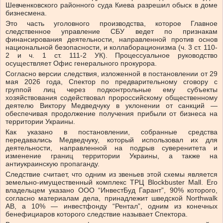
Шевченковского районного суда Киева разрешил обыск в доме
бизнесмена.
Это часть уголовного производства, которое Главное
следственное управление СБУ ведет по признакам
финансирования деятельности, направленной против основ
национальной безопасности, и коллаборационизма (ч. 3 ст. 110-
2 и ч. 1 ст. 111-2 УК). Процессуальное руководство
осуществляет Офис генерального прокурора.
Согласно версии следствия, изложенной в постановлении от 29
мая 2026 года, Спектор по предварительному сговору с
группой лиц через подконтрольные ему субъекты
хозяйствования содействовал пророссийскому общественному
деятелю Виктору Медведчуку в уклонении от санкций —
обеспечивая продолжение получения прибыли от бизнеса на
территории Украины.
Как указано в постановлении, собранные средства
передавались Медведчуку, который использовал их для
деятельности, направленной на подрыв суверенитета и
изменение границ территории Украины, а также на
антиукраинскую пропаганду.
Следствие считает, что одним из звеньев этой схемы является
земельно-имущественный комплекс ТРЦ Blockbuster Mall. Его
владельцем указано ООО “ИнвестБуд Гарант”, 90% которого,
согласно материалам дела, принадлежит шведской Northwalk
AB, а 10% — инвестфонду “Рентал”, одним из конечных
бенефициаров которого следствие называет Спектора.