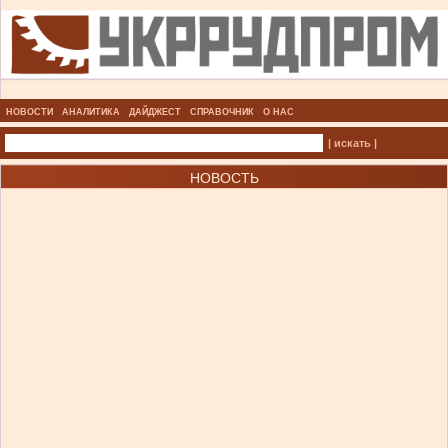
НОВОСТИ
АНАЛИТИКА
ДАЙДЖЕСТ
СПРАВОЧНИК
О НАС
| искать |
НОВОСТЬ