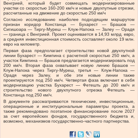
Венгрией, который будет совмещать модернизированные
участки со скоростью 160-200 км/ч и новые двухпутные отрезки,
рассчитанные на движение до скоростью 250 км/ч
Согласно исследованию наиболее подходящим маршрутом
признан коридор Констанца — Бухарест — Брашов —
Сигишоара — Тиргу-Муреш — Клуж-Напока — Залеу — Орадя
— граница с Венгрией. Проект оценивается в 14,93 млрд. евро,
а средняя инвестиционная стоимость составляет около 19 млн.
евро на километр.
Первая фаза предполагает строительство новой двухпутной
линии Бухарест — Кимпина с расчетной скоростью 250 км/ч, а
участок Кимпина — Брашов предлагается модернизировать под
200 км/ч. Вторая фаза охватывает новую линию Брашов —
Клуж-Напока через Тиргу-Муреш, третья — Клуж-Напока —
Орадя через Залеу, и обе эти новые линии также
проектируются под 250 км/ч. Четвертая фаза включает в себя
модернизацию участка Бухарест — Фетешть до 200 км/ч и
строительство нового двухпутного отрезка Фетешть —
Констанца под 250 км/ч.
В документе рассматриваются технические, инвестиционные,
операционные и институциональные параметры проекта, а
также рекомендовано поэтапное финансирование после 2027
за счет европейских фондов, государственного бюджета и,
возможно, механизмов государственно-частного партнерства.