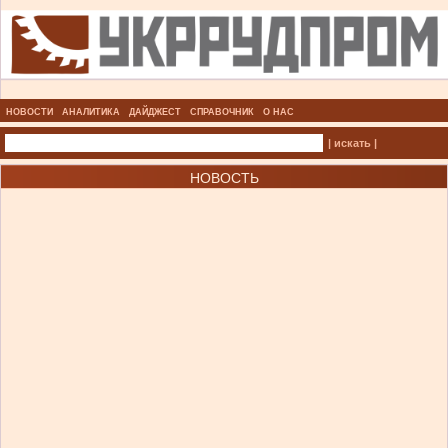
НОВОСТИ
АНАЛИТИКА
ДАЙДЖЕСТ
СПРАВОЧНИК
О НАС
| искать |
НОВОСТЬ