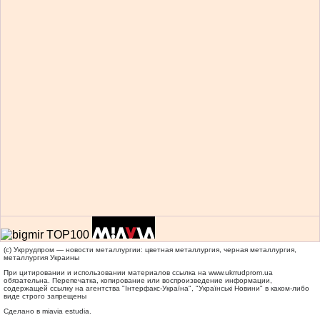
(c) Укррудпром — новости металлургии: цветная металлургия, черная металлургия,
металлургия Украины
При цитировании и использовании материалов ссылка на
www.ukrrudprom.ua
обязательна. Перепечатка, копирование или воспроизведение информации,
содержащей ссылку на агентства "Iнтерфакс-Україна", "Українськi Новини" в каком-либо
виде строго запрещены
Сделано в miavia estudia.