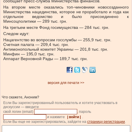
сообщает пресс-служба Министерства финансов.
На втором месте оказались топ-чиновники новосозданного
Министерства нацединства, которое не проработало и года как
отдельное ведомство и было присоединено к
Минсоцполитики — 289 тыс. грн.
На третьем месте Фонд госимущества — 284 тыс. грн.
Следом идут:
Нацагентство во вопросам госслужбы — 255,9 тыс. грн.
Счетная палата — 209,4 тыс. грн.
Антимонопольный комитет Украины — 201,8 тыс. грн.
Минфин — 195,0 тыс. грн.
Аппарат Верховной Рады — 189,7 тыс. грн.
версия для печати >>
Что скажете, Аноним?
Если Вы зарегистрированный пользователь и хотите участвовать в
дискуссии — введите
свой логин (email)
, пароль
и нажмите
| войти |
.
Если Вы еще не зарегистрировались, зайдите на
страницу регистрации
.