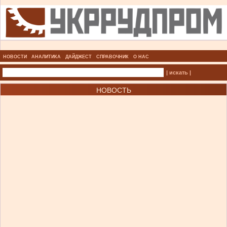
НОВОСТИ
АНАЛИТИКА
ДАЙДЖЕСТ
СПРАВОЧНИК
О НАС
| искать |
НОВОСТЬ