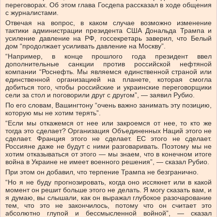
переговорах. Об этом глава Госдепа рассказал в ходе общения
с журналистами.
Отвечая на вопрос, в каком случае возможно изменение
тактики администрации президента США Дональда Трампа и
усиление давление на РФ, госсекретарь заверил, что Белый
дом “продолжает усиливать давление на Москву”.
“Например, в конце прошлого года президент ввел
дополнительные санкции против российской нефтяной
компании “Роснефть. Мы являемся единственной страной или
единственной организацией на планете, которая смогла
добиться того, чтобы российские и украинские переговорщики
сели за стол и поговорили друг с другом”, — заявил Рубио.
По его словам, Вашингтону “очень важно занимать эту позицию,
которую мы не хотим терять”.
“Если мы откажемся от нее или закроемся от нее, то кто же
тогда это сделает? Организация Объединенных Наций этого не
сделает. Франция этого не сделает. ЕС этого не сделает.
Россияне даже не будут с ними разговаривать. Поэтому мы не
хотим отказываться от этого — мы знаем, что в конечном итоге
война в Украине не имеет военного решения”, — сказал Рубио.
При этом он добавил, что терпение Трампа не безгранично.
“Но я не буду прогнозировать, когда оно иссякнет или в какой
момент он решит больше этого не делать. Я могу сказать вам, и
я думаю, вы слышали, как он выражал глубокое разочарование
тем, что это не закончилось, потому что он считает это
абсолютно глупой и бессмысленной войной”, — сказал