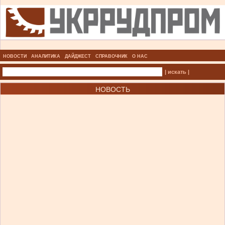
НОВОСТИ
АНАЛИТИКА
ДАЙДЖЕСТ
СПРАВОЧНИК
О НАС
| искать |
НОВОСТЬ