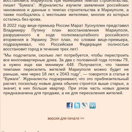
восстановить Мариуполь при нынешних темпах строительства,
пишет “Бумага”. Журналисты изучили заявления российских
чиновников и данные о темпах строительства в Мариуполе, а
также пообщались с местными жителями, многие из которых
остались без крова.
В 2022 году вице-премьер России Марат Хуснуллин представил
Владимиру Путину план восстановления Мариуполя,
разрушенного в ходе полномасштабного российского
вторжения в Украину. Этот план, по словам вице-премьера,
подразумевал, что Российская Федерация полностью
восстановит город в течение трех лет.\
“Мы подсчитали, сколько лет потребуется, чтобы перестроить
все многоквартирные дома. За два с половиной года готовы 79,
а нужно еще как минимум 448. Получается, что такими
темпами переселить жителей Мариуполя можно будет не
раньше, чем через 18 лет, к 2043 году”, — говорится в статье в
“Бумаге”. Журналисты подчеркивают, что это приблизительный
расчет, поскольку новые дома обычно строятся выше старых, а
значит, в них больше квартир. При этом часть новых домов
предназначена для продажи, а не для переселения жителей.
версия для печати >>