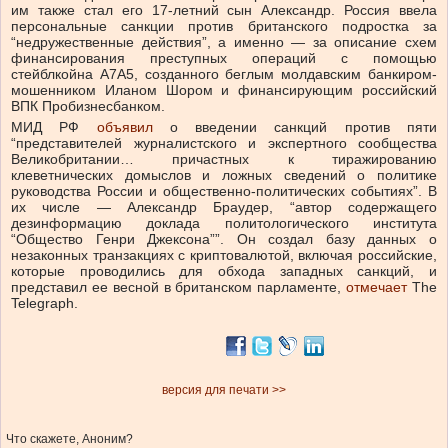
им также стал его 17-летний сын Александр. Россия ввела
персональные санкции против британского подростка за
“недружественные действия”, а именно — за описание схем
финансирования преступных операций с помощью
стейблкойна А7А5, созданного беглым молдавским банкиром-
мошенником Иланом Шором и финансирующим российский
ВПК Пробизнесбанком.
МИД РФ
объявил
о введении санкций против пяти
“представителей журналистского и экспертного сообщества
Великобритании… причастных к тиражированию
клеветнических домыслов и ложных сведений о политике
руководства России и общественно-политических событиях”. В
их числе — Александр Браудер, “автор содержащего
дезинформацию доклада политологического института
“Общество Генри Джексона””. Он создал базу данных о
незаконных транзакциях с криптовалютой, включая российские,
которые проводились для обхода западных санкций, и
представил ее весной в британском парламенте,
отмечает
The
Telegraph.
версия для печати >>
Что скажете, Аноним?