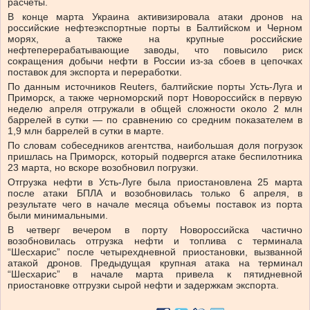
расчеты.
В конце марта Украина активизировала атаки дронов на
российские нефтеэкспортные порты в Балтийском и Черном
морях, а также на крупные российские
нефтеперерабатывающие заводы, что повысило риск
сокращения добычи нефти в России из-за сбоев в цепочках
поставок для экспорта и переработки.
По данным источников Reuters, балтийские порты Усть-Луга и
Приморск, а также черноморский порт Новороссийск в первую
неделю апреля отгружали в общей сложности около 2 млн
баррелей в сутки — по сравнению со средним показателем в
1,9 млн баррелей в сутки в марте.
По словам собеседников агентства, наибольшая доля погрузок
пришлась на Приморск, который подвергся атаке беспилотника
23 марта, но вскоре возобновил погрузки.
Отгрузка нефти в Усть-Луге была приостановлена ​​25 марта
после атаки БПЛА и возобновилась только 6 апреля, в
результате чего в начале месяца объемы поставок из порта
были минимальными.
В четверг вечером в порту Новороссийска частично
возобновилась отгрузка нефти и топлива с терминала
“Шесхарис” после четырехдневной приостановки, вызванной
атакой дронов. Предыдущая крупная атака на терминал
“Шесхарис” в начале марта привела к пятидневной
приостановке отгрузки сырой нефти и задержкам экспорта.