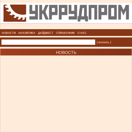
НОВОСТИ
АНАЛИТИКА
ДАЙДЖЕСТ
СПРАВОЧНИК
О НАС
| искать |
НОВОСТЬ