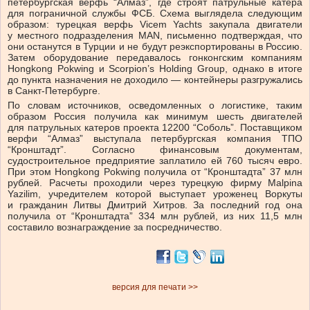
петербургская верфь “Алмаз”, где строят патрульные катера
для пограничной службы ФСБ. Схема выглядела следующим
образом: турецкая верфь Vicem Yachts закупала двигатели
у местного подразделения MAN, письменно подтверждая, что
они останутся в Турции и не будут реэкспортированы в Россию.
Затем оборудование передавалось гонконгским компаниям
Hongkong Pokwing и Scorpion’s Holding Group, однако в итоге
до пункта назначения не доходило — контейнеры разгружались
в Санкт-Петербурге.
По словам источников, осведомленных о логистике, таким
образом Россия получила как минимум шесть двигателей
для патрульных катеров проекта 12200 “Соболь”. Поставщиком
верфи “Алмаз” выступала петербургская компания ТПО
“Кронштадт”. Согласно финансовым документам,
судостроительное предприятие заплатило ей 760 тысяч евро.
При этом Hongkong Pokwing получила от “Кронштадта” 37 млн
рублей. Расчеты проходили через турецкую фирму Malpina
Yazilim, учредителем которой выступает уроженец Воркуты
и гражданин Литвы Дмитрий Хитров. За последний год она
получила от “Кронштадта” 334 млн рублей, из них 11,5 млн
составило вознаграждение за посредничество.
версия для печати >>