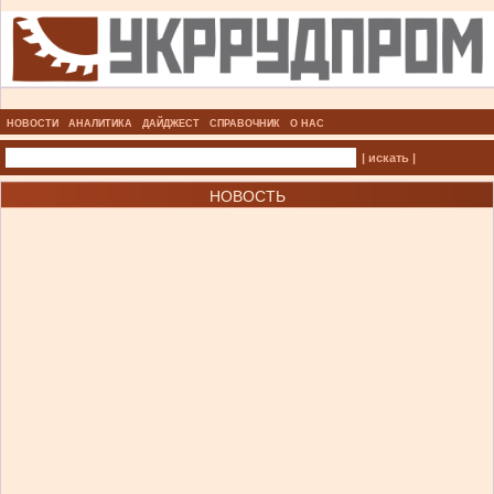
НОВОСТИ
АНАЛИТИКА
ДАЙДЖЕСТ
СПРАВОЧНИК
О НАС
| искать |
НОВОСТЬ