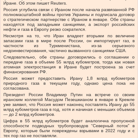
Иране. Об этом пишет Reuters.
Россия углубила связи с Ираном после начала развязанной РФ
полномасштабной войны против Украины и подписала договор
о стратегическом партнерстве с Ираном в январе. Обе страны
находятся под западными санкциями, а экспорт российских
нефти и газа в Европу резко сократился.
Несмотря на то, что Иран владеет вторыми по величине
запасами газа в мире после России, он импортирует газ, в
частности из Туркменистана, из-за серьезного
недоинвестирования, частично вызванного санкциями США.
Следовательно, обе страны договорились о соглашении о
передаче газа в объеме 55 млрд кубометров, тогда как новая
атомная электростанция в Иране будет построена за счет
финансирования РФ.
Россия может предоставить Ирану 1,8 млрд кубометров
природного газа в текущем году, однако цена пока не
согласована.
Президент России Владимир Путин на встрече со своим
иранским коллегой Масудом Пезешкианом в январе в Кремле
уже заявил, что Россия может наконец поставлять Ирану до 55
млрд кубометров газа в год, хотя и начиная с меньших объемов
— до 2 млрд кубометров.
Цифра в 55 млрд кубометров будет аналогична пропускной
способности подводных трубопроводов “Северный поток” в
Европу, которые были повреждены взрывами в 2022 году и с
тех пор газ не поставляли.