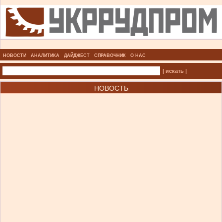
НОВОСТИ
АНАЛИТИКА
ДАЙДЖЕСТ
СПРАВОЧНИК
О НАС
| искать |
НОВОСТЬ