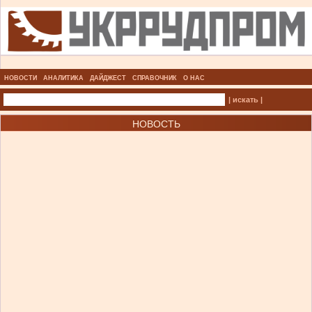
НОВОСТИ
АНАЛИТИКА
ДАЙДЖЕСТ
СПРАВОЧНИК
О НАС
| искать |
НОВОСТЬ