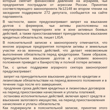
который смягчит финансовое давление на аграриев, чьи
предприятия пострадали от агрессии России. Принятие
соответствующего законопроекта №12148 во втором чтении на
заседании поддержали 272 депутата, сообщается на сайте
парламента.
В частности, закон предусматривает запрет на взыскание
долгов с фермеров, чьи активы расположены на
оккупированных территориях или в зоне активных боевых
действий, а также приостанавливает принудительное взыскание
кредитных обязательств, пишет LIGA.
В пояснительной записке к законопроекту отмечается, что
многие аграрные предприятия потеряли активы и земельные
участки из-за военных действий, что делает невозможным
выполнение обязательств перед кредиторами. Таким образом,
принудительное взыскание долгов в условиях военного
положения приведет к банкротству и полной потере активов.
Так, с целью поддержки аграрного сектора законопроект
предусматривает:
запрет на принудительное взыскание долгов по кредитам и
лизинговым обязательствам на период военного положения и в
течение года после его завершения;
продление срока действия кредитных и лизинговых договоров
на период приостановки начисления и уплаты платежей;
остановка исполнительных действий, включая арест средств и
взыскание залогового имущества, на период приостановления
начисления и уплаты обязательств.
Как подчеркнули в пояснительной записке, принятие этого