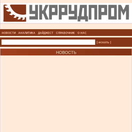
НОВОСТИ
АНАЛИТИКА
ДАЙДЖЕСТ
СПРАВОЧНИК
О НАС
| искать |
НОВОСТЬ