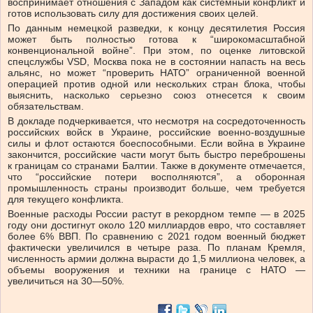
воспринимает отношения с Западом как системный конфликт и
готов использовать силу для достижения своих целей.
По данным немецкой разведки, к концу десятилетия Россия
может быть полностью готова к “широкомасштабной
конвенциональной войне”. При этом, по оценке литовской
спецслужбы VSD, Москва пока не в состоянии напасть на весь
альянс, но может “проверить НАТО” ограниченной военной
операцией против одной или нескольких стран блока, чтобы
выяснить, насколько серьезно союз отнесется к своим
обязательствам.
В докладе подчеркивается, что несмотря на сосредоточенность
российских войск в Украине, российские военно-воздушные
силы и флот остаются боеспособными. Если война в Украине
закончится, российские части могут быть быстро переброшены
к границам со странами Балтии. Также в документе отмечается,
что “российские потери восполняются”, а оборонная
промышленность страны производит больше, чем требуется
для текущего конфликта.
Военные расходы России растут в рекордном темпе — в 2025
году они достигнут около 120 миллиардов евро, что составляет
более 6% ВВП. По сравнению с 2021 годом военный бюджет
фактически увеличился в четыре раза. По планам Кремля,
численность армии должна вырасти до 1,5 миллиона человек, а
объемы вооружения и техники на границе с НАТО —
увеличиться на 30—50%.