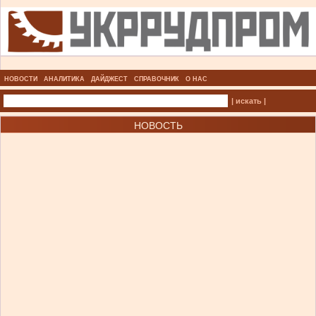
НОВОСТИ
АНАЛИТИКА
ДАЙДЖЕСТ
СПРАВОЧНИК
О НАС
| искать |
НОВОСТЬ