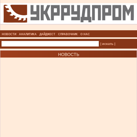
НОВОСТИ
АНАЛИТИКА
ДАЙДЖЕСТ
СПРАВОЧНИК
О НАС
| искать |
НОВОСТЬ