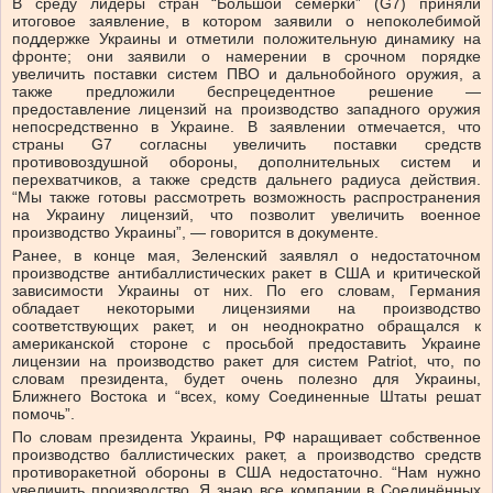
В среду лидеры стран “Большой семерки” (G7) приняли
итоговое заявление, в котором заявили о непоколебимой
поддержке Украины и отметили положительную динамику на
фронте; они заявили о намерении в срочном порядке
увеличить поставки систем ПВО и дальнобойного оружия, а
также предложили беспрецедентное решение —
предоставление лицензий на производство западного оружия
непосредственно в Украине. В заявлении отмечается, что
страны G7 согласны увеличить поставки средств
противовоздушной обороны, дополнительных систем и
перехватчиков, а также средств дальнего радиуса действия.
“Мы также готовы рассмотреть возможность распространения
на Украину лицензий, что позволит увеличить военное
производство Украины”, — говорится в документе.
Ранее, в конце мая, Зеленский заявлял о недостаточном
производстве антибаллистических ракет в США и критической
зависимости Украины от них. По его словам, Германия
обладает некоторыми лицензиями на производство
соответствующих ракет, и он неоднократно обращался к
американской стороне с просьбой предоставить Украине
лицензии на производство ракет для систем Patriot, что, по
словам президента, будет очень полезно для Украины,
Ближнего Востока и “всех, кому Соединенные Штаты решат
помочь”.
По словам президента Украины, РФ наращивает собственное
производство баллистических ракет, а производство средств
противоракетной обороны в США недостаточно. “Нам нужно
увеличить производство. Я знаю все компании в Соединённых