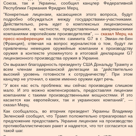
Союза, так и Украины, сообщил канцлер Федеративной
Республики Германия Фридрих Мерц.
“Конкретные лицензии, касающиеся этого вопроса, будут
подробно обсуждаться между государствами-участниками.
Действительно, речь идет о комплексных лицензионных
соглашениях, в частности, предоставленных американскими
компаниями европейским производителям”, —
сказал Мерц на
пресс-конференции
на полях саммита G7 в г. Эвиан-ле-Бен
(Франция), отвечая на вопрос журналистов о том, будут ли
привлечены немецкие оружейные компании к производству
оружия в контексте упомянутого в итоговой декларации G7
лицензионного производства оружия в Украине.
Он выразил благодарность президенту США Дональду Трампу и
всем членам американской делегации за “действительно
высокий уровень готовности к сотрудничеству”. При этом
канцлер не уточнил, о каком именно оружии идет речь.
“У всех нас есть проблема: мы сейчас производим слишком
мало. И это можно компенсировать, предоставляя лицензии
компаниям с такими производственными мощностями. И это
касается как европейских, так и украинских компаний”, —
сказал Мерц.
Как сообщалось, во вторник президент Украины Владимир
Зеленский сообщил, что Трамп положительно отреагировал на
предложение предоставить Украине лицензии на производство
противобаллистических ракет и надеется, что тот согласится на
такой шаг.