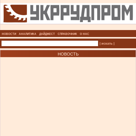
НОВОСТИ
АНАЛИТИКА
ДАЙДЖЕСТ
СПРАВОЧНИК
О НАС
| искать |
НОВОСТЬ