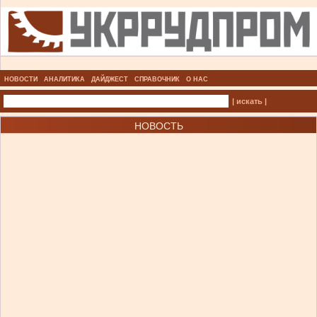
НОВОСТИ
АНАЛИТИКА
ДАЙДЖЕСТ
СПРАВОЧНИК
О НАС
| искать |
НОВОСТЬ