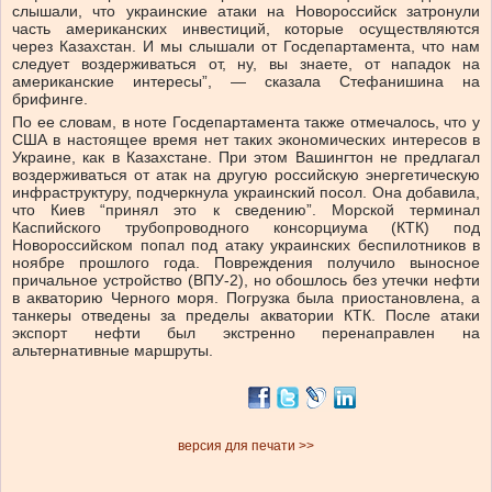
слышали, что украинские атаки на Новороссийск затронули
часть американских инвестиций, которые осуществляются
через Казахстан. И мы слышали от Госдепартамента, что нам
следует воздерживаться от, ну, вы знаете, от нападок на
американские интересы”, — сказала Стефанишина на
брифинге.
По ее словам, в ноте Госдепартамента также отмечалось, что у
США в настоящее время нет таких экономических интересов в
Украине, как в Казахстане. При этом Вашингтон не предлагал
воздерживаться от атак на другую российскую энергетическую
инфраструктуру, подчеркнула украинский посол. Она добавила,
что Киев “принял это к сведению”. Морской терминал
Каспийского трубопроводного консорциума (КТК) под
Новороссийском попал под атаку украинских беспилотников в
ноябре прошлого года. Повреждения получило выносное
причальное устройство (ВПУ-2), но обошлось без утечки нефти
в акваторию Черного моря. Погрузка была приостановлена, а
танкеры отведены за пределы акватории КТК. После атаки
экспорт нефти был экстренно перенаправлен на
альтернативные маршруты.
версия для печати >>