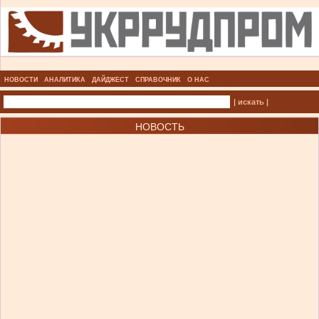
НОВОСТИ
АНАЛИТИКА
ДАЙДЖЕСТ
СПРАВОЧНИК
О НАС
| искать |
НОВОСТЬ