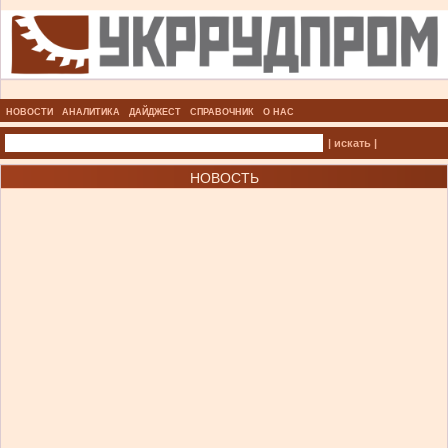
НОВОСТИ
АНАЛИТИКА
ДАЙДЖЕСТ
СПРАВОЧНИК
О НАС
| искать |
НОВОСТЬ