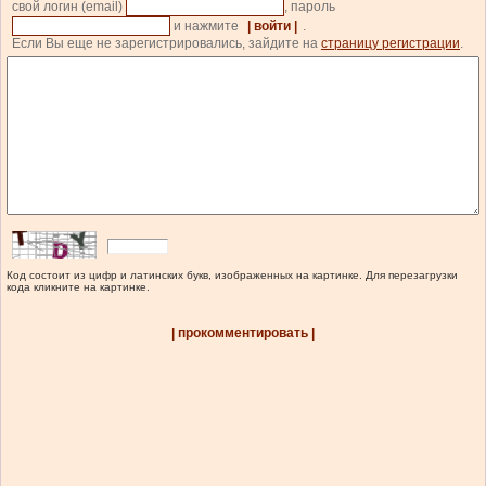
свой логин (email)
, пароль
и нажмите
| войти |
.
Если Вы еще не зарегистрировались, зайдите на
страницу регистрации
.
Код состоит из цифр и латинских букв, изображенных на картинке. Для перезагрузки
кода кликните на картинке.
| прокомментировать |