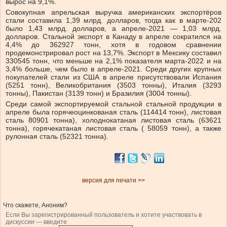
вырос на 9,1%.
Совокупная апрельская выручка американских экспортёров
стали составила 1,39 млрд. долларов, тогда как в марте-202
было 1,43 млрд. долларов, а апреле-2021 — 1,03 млрд.
долларов. Стальной экспорт в Канаду в апреле сократился на
4,4% до 362927 тонн, хотя в годовом сравнении
продемонстрировал рост на 13,7%. Экспорт в Мексику составил
330545 тонн, что меньше на 2,1% показателя марта-2022 и на
3,4% больше, чем было в апреле-2021. Среди других крупных
покупателей стали из США в апреле присутствовали Испания
(5251 тонн), Великобритания (3503 тонны), Италия (3293
тонны), Пакистан (3139 тонн) и Бразилия (3004 тонны).
Среди самой экспортируемой стальной стальной продукции в
апреле была горячеоцинкованая сталь (114414 тонн), листовая
сталь 80901 тонна), холоднокатаная листовая сталь (63621
тонна), горячекатаная листовая сталь ( 58059 тонн), а также
рулонная сталь (52321 тонна).
версия для печати >>
Что скажете, Аноним?
Если Вы зарегистрированный пользователь и хотите участвовать в
дискуссии — введите