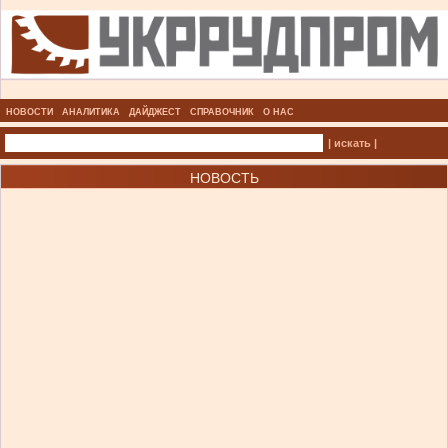
НОВОСТИ
АНАЛИТИКА
ДАЙДЖЕСТ
СПРАВОЧНИК
О НАС
| искать |
НОВОСТЬ