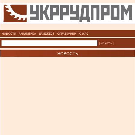
НОВОСТИ
АНАЛИТИКА
ДАЙДЖЕСТ
СПРАВОЧНИК
О НАС
| искать |
НОВОСТЬ