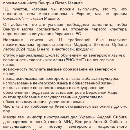
премьер-министр Венгрии Петер Мадьяр.
“11 пунктов, которые мы просим выполнить, это то, что
положено всем меньшинствам в Европе, мы не просим
большего”, — сказал Мадьяр.
Он добавил, что эти условия необходимо выполнить, чтобы
Венгрия могла согласиться на открытие первого кластера
переговоров о вступлении Украины в ЕС.
Напомним, список из 11 требований был выдвинут
правительством предшественника Мадьяра Виктора Орбана
летом 2024 года. В него, в частности, входили:
статус национальных школ (с обучением на венгерском языке);
возможность сдавать экзамены (ВНО/НМТ) на венгерском
языке;
возможность получать высшее образование на венгерском
языке;
права использования венгерского языка в области культуры;
использование венгерского языка в общественной жизни;
использование венгерского языка в самоуправлении;
обеспечение представительства венгров в Верховной Раде;
снятие требования к государственным деятелям по
обязательному знанию украинского языка.
Часть из этих требований Киев отказывается выполнять до сих
пор.
Между тем министр иностранных дел Украины Андрей Сибига
договорился с новой главой МИД Венгрии Анитой Орбан о
консультациях по поводу венгерского национального