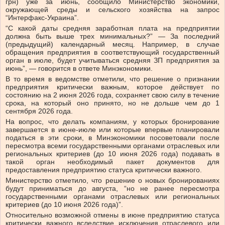
грн) уже за июнь, сообщило Министерство экономики,
окружающей среды и сельского хозяйства на запрос
“Интерфакс-Украина”.
“С какой даты средняя заработная плата на предприятии
должна быть выше трех минимальных?” — За последний
(предыдущий) календарный месяц. Например, в случае
обращения предприятия в соответствующий государственный
орган в июле, будет учитываться средняя ЗП предприятия за
июнь”, — говорится в ответе Минэкономики.
В то время в ведомстве отметили, что решение о признании
предприятия критически важным, которое действует по
состоянию на 2 июня 2026 года, сохраняет свою силу в течение
срока, на который оно принято, но не дольше чем до 1
сентября 2026 года.
На вопрос, что делать компаниям, у которых бронирование
завершается в июне-июле или которые впервые планировали
податься в эти сроки, в Минэкономики посоветовали после
пересмотра всеми государственными органами отраслевых или
региональных критериев (до 10 июня 2026 года) подавать в
такой орган необходимый пакет документов для
предоставления предприятию статуса критически важного.
Министерство отметило, что решение о новых бронированиях
будут приниматься до августа, “но не ранее пересмотра
государственными органами отраслевых или региональных
критериев (до 10 июня 2026 года)”.
Относительно возможной отмены в июне предприятию статуса
критически важного вследствие исключения отраслевого или