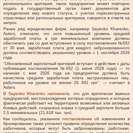
регионального критерия, такое предприятие может повторно
подать в государственный орган пакет документов для
определения ему нового статуса, с учетом пересмотренных
отраслевых или региональных критериев, говорится в ответе на
запрос.
Ранее ряд юридических фирм, например Sayenko Kharenko,
Asters, отмечали, что хотя повышенный уровень средней
заработной платы в три минимальных компании должны
обеспечить уже со дня вступления в силу постановления №692
от 30 мая, заработная плата для каждого забронированного
должна соответствовать указанному уровню с 1 сентября 2026
года.
“Обновленный зарплатный критерий вступает в действие с даты
публикации постановления №692 (1 июня 2026 года) — то
начиная с мая 2026 года на предприятии должна быть
начислена средняя заработная плата застрахованных лиц-
работников на уровне не менее 25 941 грн”, — считают в
Asters.
В Sayenko Kharenko напомнили,
что для критически важных
предприятий, местонахождение которых определено и которые
фактически работают на территориях возможных или активных
боевых действий, сохранена норма о средней зарплате больше
2,5 минимальных (21,618 тыс. грн).
Как сообщалось, указанное
постановление
об изменениях в
бронировании также уточняет правила определения количества
работников, которые могут быть забронированы: работники,