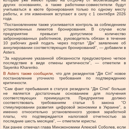
которые уже имеют право на отсрочку от мобилизации на
других основаниях, а также работники-совместители будут
учитываться в квоте бронирования только по одному месту
работы, и эти изменения вступают в силу с 1 сентября 2026
года.
“Постановлением также усиливается контроль за соблюдением
установленных лимитов бронирования. В случае если
предприятие превысит допустимое количество
забронированных работников, руководитель обязан в течение
10 рабочих дней подать через портал “Дія” заявление об
аннулировании соответствующих бронирований”, — добавили в
Asters.
“За нарушение указанной обязанности предусмотрено четкое
последствие в виде отмены критичности”, — отметили в
Sayenko Kharenko.
В Asters также сообщили,
что для резидентов “Дія Сіті” новое
постановление уточнило требования по подтверждению
критичности.
“Сам факт пребывания в статусе резидента “Дія Сітиі” больше
не является достаточным основанием для получения
соответствующих преимуществ. Предприятие должно
соответствовать требованиям статьи 5 закона “О
стимулировании развития цифровой экономики в Украине”, а
именно относительно установленного уровня заработной
платы, что подтверждается налоговой отчетностью за
последние шесть месяцев”, — отметили юристы.
Как ранее отмечал глава Минэкономики Алексей Соболев, если