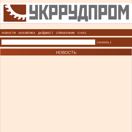
НОВОСТИ
АНАЛИТИКА
ДАЙДЖЕСТ
СПРАВОЧНИК
О НАС
| искать |
НОВОСТЬ