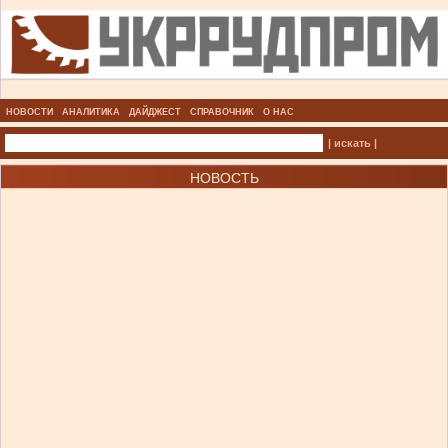
НОВОСТИ
АНАЛИТИКА
ДАЙДЖЕСТ
СПРАВОЧНИК
О НАС
| искать |
НОВОСТЬ