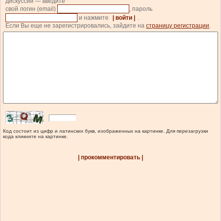
дискуссии — введите
свой логин (email)
, пароль
и нажмите
| войти |
.
Если Вы еще не зарегистрировались, зайдите на
страницу регистрации
.
Код состоит из цифр и латинских букв, изображенных на картинке. Для перезагрузки
кода кликните на картинке.
| прокомментировать |