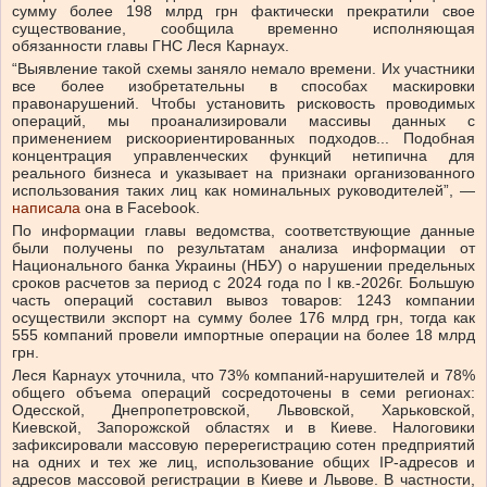
сумму более 198 млрд грн фактически прекратили свое
существование, сообщила временно исполняющая
обязанности главы ГНС Леся Карнаух.
“Выявление такой схемы заняло немало времени. Их участники
все более изобретательны в способах маскировки
правонарушений. Чтобы установить рисковость проводимых
операций, мы проанализировали массивы данных с
применением рискоориентированных подходов... Подобная
концентрация управленческих функций нетипична для
реального бизнеса и указывает на признаки организованного
использования таких лиц как номинальных руководителей”, —
написала
она в Facebook.
По информации главы ведомства, соответствующие данные
были получены по результатам анализа информации от
Национального банка Украины (НБУ) о нарушении предельных
сроков расчетов за период с 2024 года по І кв.-2026г. Большую
часть операций составил вывоз товаров: 1243 компании
осуществили экспорт на сумму более 176 млрд грн, тогда как
555 компаний провели импортные операции на более 18 млрд
грн.
Леся Карнаух уточнила, что 73% компаний-нарушителей и 78%
общего объема операций сосредоточены в семи регионах:
Одесской, Днепропетровской, Львовской, Харьковской,
Киевской, Запорожской областях и в Киеве. Налоговики
зафиксировали массовую перерегистрацию сотен предприятий
на одних и тех же лиц, использование общих IP-адресов и
адресов массовой регистрации в Киеве и Львове. В частности,