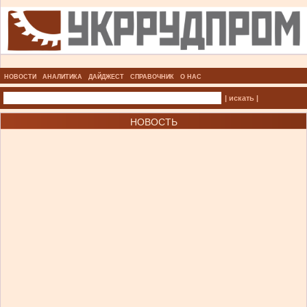
НОВОСТИ
АНАЛИТИКА
ДАЙДЖЕСТ
СПРАВОЧНИК
О НАС
| искать |
НОВОСТЬ