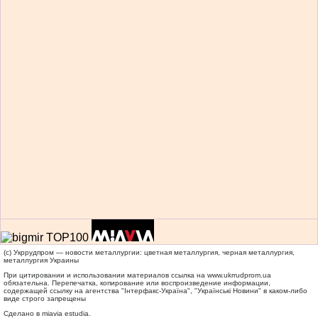
(c) Укррудпром — новости металлургии: цветная металлургия, черная металлургия,
металлургия Украины
При цитировании и использовании материалов ссылка на
www.ukrrudprom.ua
обязательна. Перепечатка, копирование или воспроизведение информации,
содержащей ссылку на агентства "Iнтерфакс-Україна", "Українськi Новини" в каком-либо
виде строго запрещены
Сделано в miavia estudia.