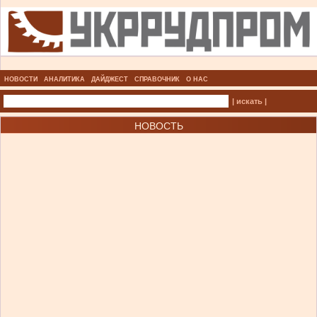
НОВОСТИ
АНАЛИТИКА
ДАЙДЖЕСТ
СПРАВОЧНИК
О НАС
| искать |
НОВОСТЬ