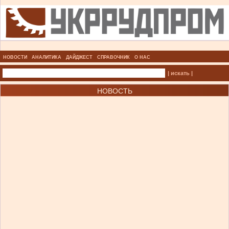
НОВОСТИ
АНАЛИТИКА
ДАЙДЖЕСТ
СПРАВОЧНИК
О НАС
| искать |
НОВОСТЬ