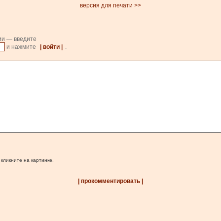
версия для печати >>
ии — введите
и нажмите
| войти |
.
 кликните на картинке.
| прокомментировать |