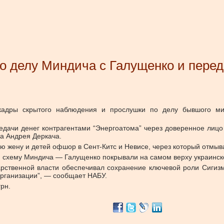
о делу Миндича с Галущенко и перед
кадры скрытого наблюдения и прослушки по делу бывшого ми
дачи денег контрагентами “Энергоатома” через доверенное лицо
ра Андрея Деркача.
ю жену и детей офшор в Сент-Китс и Невисе, через который отмыва
ю схему Миндича — Галущенко покрывали на самом верху украинско
дарственной власти обеспечивал сохранение ключевой роли Сигиз
организации”, — сообщает НАБУ.
грн.