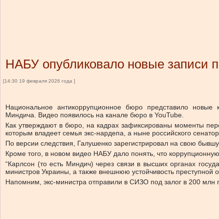
НАБУ опубликовало новые записи п
[14:30 19 февраля 2026 года ]
Национальное антикоррупционное бюро представило новые 
Миндича. Видео появилось на канале бюро в YouTube.
Как утверждают в бюро, на кадрах зафиксированы моменты пере
которым владеет семья экс-нардепа, а ныне российского сенато
По версии следствия, Галушенко зарегистрировал на свою бывшу
Кроме того, в новом видео НАБУ дало понять, что коррупционну
“Карлсон (то есть Миндич) через связи в высших органах госу
министров Украины, а также внешнюю устойчивость преступной 
Напомним, экс-министра отправили в СИЗО под залог в 200 млн 