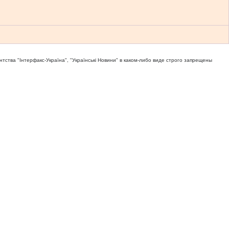
тва "Iнтерфакс-Україна", "Українськi Новини" в каком-либо виде строго запрещены