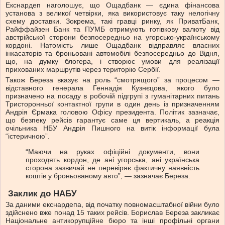
Екснардеп наголошує, що Ощадбанк — єдина фінансова
установа з великої четвірки, яка використовує таку нелогічну
схему доставки. Зокрема, такі гравці ринку, як ПриватБанк,
Райффайзен Банк та ПУМБ отримують готівкову валюту від
австрійської сторони безпосередньо на угорсько-українському
кордоні. Натомість лише Ощадбанк відправляє власних
інкасаторів та броньовані автомобілі безпосередньо до Відня,
що, на думку блогера, і створює умови для реалізації
прихованих маршрутів через територію Сербії.
Також Береза вказує на роль “смотрящого” за процесом —
відставного генерала Геннадія Кузнєцова, якого було
призначено на посаду в робочій підгрупі з гуманітарних питань
Тристоронньої контактної групи в один день із призначенням
Андрія Єрмака головою Офісу президента. Політик зазначає,
що безпеку рейсів гарантує саме ця вертикаль, а реакція
очільника НБУ Андрія Пишного на витік інформації була
“істеричною”.
“Маючи на руках офіційні документи, вони
проходять кордон, де ані угорська, ані українська
сторона зазвичай не перевіряє фактичну наявність
коштів у броньованому авто”, — зазначає Береза.
Заклик до НАБУ
За даними екснардепа, від початку повномасштабної війни було
здійснено вже понад 15 таких рейсів. Борислав Береза закликає
Національне антикорупційне бюро та інші профільні органи