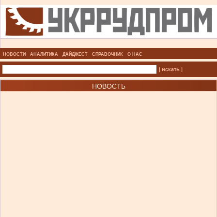
НОВОСТИ
АНАЛИТИКА
ДАЙДЖЕСТ
СПРАВОЧНИК
О НАС
| искать |
НОВОСТЬ