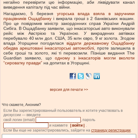
негайно перевірити цю інформацію, аби ліквідувати канал
виведення капіталу під час війни.
Нагадаємо, 5 березня
угорська влада взяла в заручники
працівників Ощадбанку
і викрала гроші з 2 банківських машин.
Про це повідомив міністр закордонних справ України Андрій
Сибіга. В Ощадбанку заявили, що інкасаторські авто виконували
рейс між Австрією та Україною. У викрадених автівках
перебувало 40 млн дол. США, 35 млн євро, 9 кг золота. Згодом
влада Угорщини погодилася
віддати державному Ощадбанку
обидва арештовані інкасаторські автомобілі
, проте залишила в
себе гроші та золото, які ті перевозили. Пізніше видання The
Guardian заявило, що
одному з інкасаторів могли вколоти
“сироватку правди”
на допитах в Угорщині.
версия для печати >>
Что скажете, Аноним?
Если Вы зарегистрированный пользователь и хотите участвовать в
дискуссии — введите
свой логин (email)
, пароль
и нажмите
| войти |
.
Если Вы еще не зарегистрировались, зайдите на
страницу регистрации
.