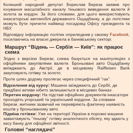
Колишній народний депутат Борислав Береза заявив про
існування масштабного каналу тіньового виведення валюти й
золота за кордон. За його словами, для цього використовують
інкасаторські автомобілі державного Ощадбанку, а до логістики
можуть бути причетні найвищі посадовці Офісу президента та
НБУ.
Відповідну інформацію політик оприлюднив у своєму
Facebook
,
посилаючись на власні джерела в банківському секторі.
Маршрут “Відень — Сербія — Київ”: як працює
схема
Згідно з версією Берези, схема базується на маніпуляціях з
офіційними закупівлями валюти. Броньовані авто Ощадбанку
виїжджають до Австрії, де в місцевому Raiffeisen Bank
закуповують готівку та золото.
Проте шлях додому пролягає через специфічний “гак”:
Відхилення від курсу:
Машини заїжджають до Сербії, де
придбані активи нібито залишаються в місцевих банках.
Перетин кордону:
На підставі офіційних документів інкасатори
проходять угорський та український кордони. За словами
Берези, митники зазвичай не перевіряють фактичну наявність
коштів у броньованому авто.
Підміна готівки:
Уже на території України в порожні машини
завантажують “тіньову” готівку аналогічного обсягу, яку здають у
касу банку для офіційної звітності.
Головні “наглядачі”