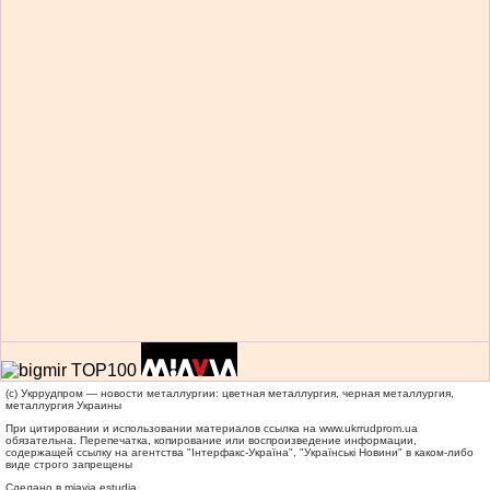
(c) Укррудпром — новости металлургии: цветная металлургия, черная металлургия,
металлургия Украины
При цитировании и использовании материалов ссылка на
www.ukrrudprom.ua
обязательна. Перепечатка, копирование или воспроизведение информации,
содержащей ссылку на агентства "Iнтерфакс-Україна", "Українськi Новини" в каком-либо
виде строго запрещены
Сделано в miavia estudia.