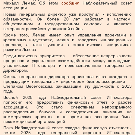
Михаил Лемак.
Об этом
сообщил
Н
аблюдательный совет
ассоциации.
Новый генеральный директор уже приступил к исполнению
обязанностей. Он более 20 лет работает в частном,
общественном и государственном секторах и является
ветераном российско-украинской войны.
Кроме того, Лемак имеет опыт управления проектами в
креативных индустриях, медиа и городских инновационных
проектах, а также участия в стратегических инициативах
развития Львова.
Среди ключевых приоритетов — обеспечение непрерывности
процессов и укрепление взаимодействия между командами,
участниками IT-кластера и новоназначенным генеральным
директором.
Смена генерального директора произошла из-за скандала с
предыдущим генеральным директором бизнес-ассоциации —
Степаном Веселовским, занимавшим эту должность с 2013
года.
Весной 2025 года Наблюдательный совет ИТ-кластера
попросил его предоставить финансовый отчет о работе
ассоциации. Это стало следствием непрозрачного
распределения бонусов и сосредоточения внимания на
коммерческих проектах, в то время как ассоциация была
некоммерческой организацией.
Пока Наблюдательный совет ожидал финансовую отчетность,
летом 2025 года генеральный директор ИТ-кластера