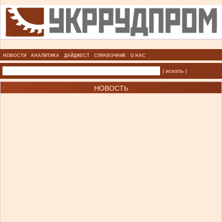
НОВОСТИ
АНАЛИТИКА
ДАЙДЖЕСТ
СПРАВОЧНИК
О НАС
| искать |
НОВОСТЬ