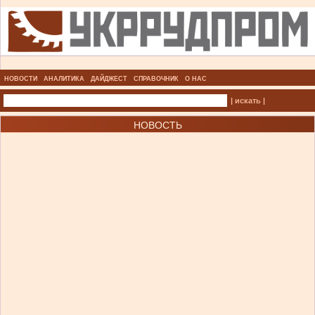
НОВОСТИ
АНАЛИТИКА
ДАЙДЖЕСТ
СПРАВОЧНИК
О НАС
| искать |
НОВОСТЬ