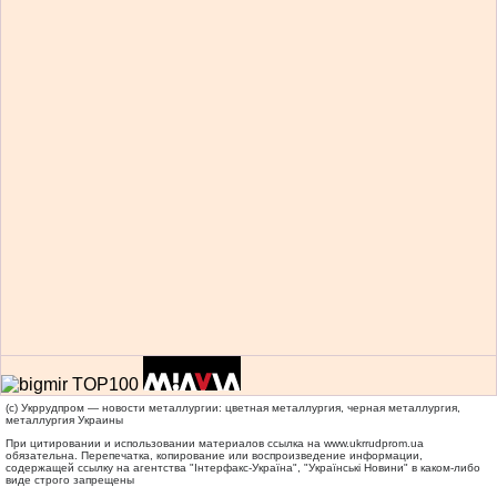
(c) Укррудпром — новости металлургии: цветная металлургия, черная металлургия,
металлургия Украины
При цитировании и использовании материалов ссылка на
www.ukrrudprom.ua
обязательна. Перепечатка, копирование или воспроизведение информации,
содержащей ссылку на агентства "Iнтерфакс-Україна", "Українськi Новини" в каком-либо
виде строго запрещены