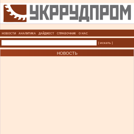
НОВОСТИ
АНАЛИТИКА
ДАЙДЖЕСТ
СПРАВОЧНИК
О НАС
| искать |
НОВОСТЬ