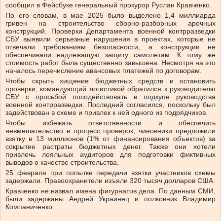
сообщил в Фейсбуке генеральный прокурор Руслан Кравченко.
По его словам, в мае 2025 было выделено 1,4 миллиарда
гривен на строительство сборно-разборных арочных
конструкций. Проверки Департамента военной контрразведки
СБУ выявили серьезные нарушения в проектах, которые не
отвечали требованиям безопасности, а конструкции не
обеспечивали надлежащую защиту самолетам. К тому же
стоимость работ была существенно завышена. Несмотря на это
началось перечисление авансовых платежей по договорам.
Чтобы скрыть хищение бюджетных средств и остановить
проверки, командующий логистикой обратился к руководителю
СБУ с просьбой посодействовать в подкупе руководства
военной контрразведки. Последний согласился, поскольку был
задействован в схеме и привлек к ней одного из подрядчиков.
Чтобы избежать ответственности и обеспечить
невмешательство в процесс проверок, чиновники предложили
взятку в 13 миллионов (1% от финансирования объектов) за
сокрытие растраты бюджетных денег. Также они хотели
привлечь лояльных аудиторов для подготовки фиктивных
выводов о качестве строительства.
25 февраля при попытке передачи взятки участников схемы
задержали. Правоохранители изъяли 320 тысяч долларов США.
Кравченко не назвал имена фигурнатов дела. По данным СМИ,
были задержаны Андрей Украинец и полковник Владимир
Компаниченко.