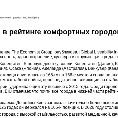
omfortnih_gorodov_mira.html?print
о в рейтинге комфортных городо
еление The Economist Group, опубликовал Global Liveability 
ильность, здравоохранение, культура и окружающая среда, 
пенгаген. В первую десятку вошли: Копенгаген (Дания), В
я), Осака (Япония), Аделаида (Австралия), Ванкувер (Кана
 столица опустилась со 165-го на 166-е место и снова вош
номасштабной войны, непосредственно влияющие на стабиль
рии, удерживающий эту позицию с 2013 года. Среди городо
в. EIU отмечает, что почти все города в нижней части рейт
даемо. До войны Киев занимал значительно более высокие п
025 годах он держался на 165-й позиции. В 2026 году стол
 города с высокой стабильностью, развитой медициной, к