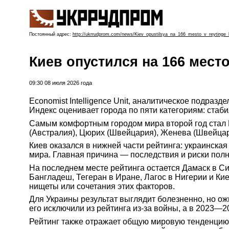
Постоянный адрес:
http://ukrrudprom.com/news/Kiev_opustilsya_na_166_mesto_v_reytinge_k
Киев опустился на 166 мест
09:30 08 июля 2026 года
Economist Intelligence Unit, аналитическое подразд
Индекс оценивает города по пяти категориям: стаб
Самым комфортным городом мира второй год стал Ко
(Австралия), Цюрих (Швейцария), Женева (Швейцари
Киев оказался в нижней части рейтинга: украинская
мира. Главная причина — последствия и риски пол
На последнем месте рейтинга остается Дамаск в Си
Бангладеш, Тегеран в Иране, Лагос в Нигерии и Кие
нищеты или сочетания этих факторов.
Для Украины результат выглядит болезненно, но ожи
его исключили из рейтинга из-за войны, а в 2023—2
Рейтинг также отражает общую мировую тенденцию: