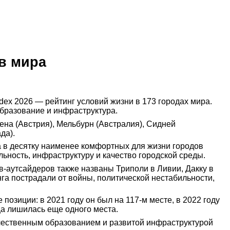
в мира
Index 2026 — рейтинг условий жизни в 173 городах мира.
образование и инфраструктура.
ена (Австрия), Мельбурн (Австралия), Сидней
да).
ла в десятку наименее комфортных для жизни городов
ность, инфраструктуру и качество городской среды.
в-аутсайдеров также названы Триполи в Ливии, Дакку в
инга пострадали от войны, политической нестабильности,
озиции: в 2021 году он был на 117-м месте, в 2022 году
ица лишилась еще одного места.
ачественным образованием и развитой инфраструктурой