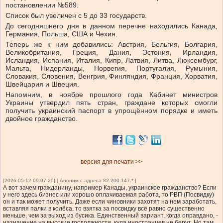
постановлении №589.
Список был увеличен с 5 до 33 государств.
До сегодняшнего дня в данном перечне находились Канада,
Германия, Польша, США и Чехия.
Теперь же к ним добавились: Австрия, Бельгия, Болгария,
Великобритания, Греция, Дания, Эстония, Ирландия,
Исландия, Испания, Италия, Кипр, Латвия, Литва, Люксембург,
Мальта, Нидерланды, Норвегия, Португалия, Румыния,
Словакия, Словения, Венгрия, Финляндия, Франция, Хорватия,
Швейцария и Швеция.
Напомним, в ноябре прошлого года Кабинет министров
Украины утвердил пять стран, граждане которых смогли
получить украинский паспорт в упрощённом порядке и иметь
двойное гражданство.
версия для печати >>
[2026-05-12 09:07:25] [ Аноним с адреса 82.200.147.* ]
А вот зачем гражданину, например Канады, украинское гражданство? Если
у него здесь бизнес или хорошо оплачиваемая работа, то РВП (Посвидку)
он и так может получить. Даже если чиновники захотят на нем заработать,
вставляя палки в колёса, то взятка за посвидку всё равно существенно
меньше, чем за выход из бусика. Единственный вариант, когда оправдано, -
назначение на высокие госдолжности, куда иностранцев не берут. Но там