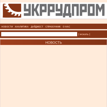
НОВОСТИ
АНАЛИТИКА
ДАЙДЖЕСТ
СПРАВОЧНИК
О НАС
| искать |
НОВОСТЬ