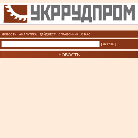
НОВОСТИ
АНАЛИТИКА
ДАЙДЖЕСТ
СПРАВОЧНИК
О НАС
| искать |
НОВОСТЬ