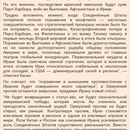
По его мнению, последствия иранской кампании будут хуже
Перл-Харбора, войн во Вьетнаме, Афганистане и Ираке.
“Трудно вспомнить момент, когда Соединённые Штаты
потерпели полное поражение в конфликте — настолько
сокрушительное, что стратегический проигрыш нельзя было бы
ни исправить, ни игнорировать. Катастрофические потери в
Перл-Харборе, на Филиппинах и по всему Тихому океану в
первые месяцы Второй мировой войны в итоге были отыграны.
Поражения во Вьетнаме и Афганистане были дорогостоящими,
но не нанесли долгосрочного ущерба общему положению
Америки в мире, поскольку произошли далеко от главных
театров глобальной конкуренции. Первоначальная неудача в
Ираке была смягчена сменой стратегии, которая в конечном
итоге оставила Ирак относительно стабильным и неопасным
для соседей, а США — доминирующей силой в регионе”, —
отметил Каган.
Он считает, что “поражение в нынешнем противостоянии с
Ираном будет совершенно иного характера”, а Ормузский
пролив останется закрытым, придавая Ирану новый статус.
“Не будет возвращения к статус-кво, не будет окончательной
американской победы, которая могла бы отменить или
преодолеть нанесённый ущерб. Ормузский пролив не будет
открыт, как раньше. Контролируя пролив, Иран становится
ключевым игроком в регионе и одним из ключевых игроков в
мире. Роли Китая и России как союзников Ирана усиливаются;
роль Соединённых Штатов существенно уменьшается. Вместо
демонстрации американской мощи, как неоднократно заявляли