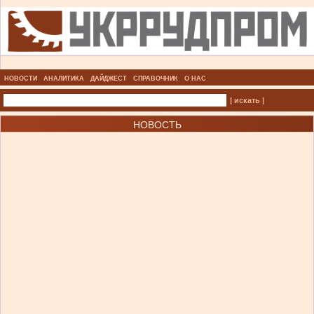
НОВОСТИ
АНАЛИТИКА
ДАЙДЖЕСТ
СПРАВОЧНИК
О НАС
| искать |
НОВОСТЬ