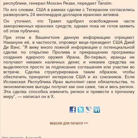
республики, генерал Мохсен Резаи, передает Tansim.
По его словам, США в рамках сделки с Тегераном согласились
разморозить 24 миллиардов долларов иранских активов.
Он уточнил, что Трамп одобрил освобождение части
замороженных иранских средств, однако пока не готов заявить
об этом публично.
При этом в Вашингтоне данную информацию отрицают.
Накануне её, в частности, опроверг вице-президент США Джей
Ди Вэнс. ”Я вижу много ложной информации о потенциальной
сделке по открытию Пролива и прекращению программы
создания ядерного оружия Ирана. Во-первых, иранцы не
получают никаких наличных денег, и никакие средства не
выделяются просто за подписание соглашения или участие во
встрече. Сделка структурирована таким образом, чтобы
обеспечить приоритет интересов США и их союзников. Если
Исламская Республика Иран выполнит свои обязательства, то
экономические выгоды получат как они сами, так и весь регион.
Эта сделка способна изменить регион и привести к прочному
миру”, — написал он в Х.
версия для печати >>