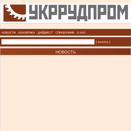
НОВОСТИ
АНАЛИТИКА
ДАЙДЖЕСТ
СПРАВОЧНИК
О НАС
| искать |
НОВОСТЬ