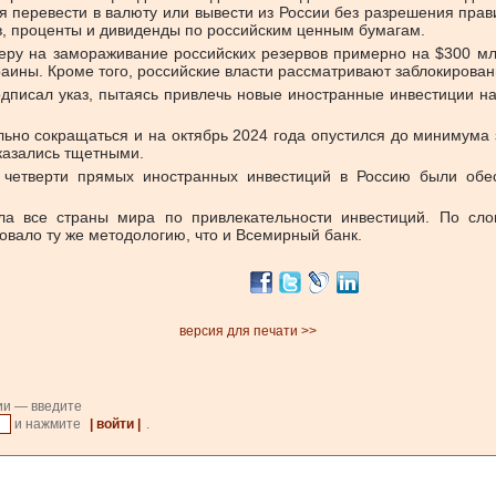
ьзя перевести в валюту или вывести из России без разрешения пра
ов, проценты и дивиденды по российским ценным бумагам.
меру на замораживание российских резервов примерно на $300 м
ины. Кроме того, российские власти рассматривают заблокирован
дписал указ, пытаясь привлечь новые иностранные инвестиции н
но сокращаться и на октябрь 2024 года опустился до минимума з
казались тщетными.
четверти прямых иностранных инвестиций в Россию были обесп
а все страны мира по привлекательности инвестиций. По слова
зовало ту же методологию, что и Всемирный банк.
версия для печати >>
ии — введите
и нажмите
| войти |
.