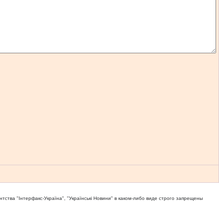
тва "Iнтерфакс-Україна", "Українськi Новини" в каком-либо виде строго запрещены