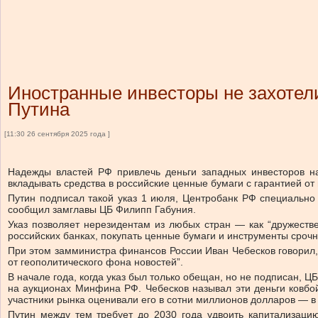
Иностранные инвесторы не захотели
Путина
[11:30 26 сентября 2025 года ]
Надежды властей РФ привлечь деньги западных инвесторов н
вкладывать средства в российские ценные бумаги с гарантией от
Путин подписал такой указ 1 июля, Центробанк РФ специально 
сообщил замглавы ЦБ Филипп Габуния.
Указ позволяет нерезидентам из любых стран — как “дружестве
российских банках, покупать ценные бумаги и инструменты срочн
При этом замминистра финансов России Иван Чебесков говорил, 
от геополитического фона новостей”.
В начале года, когда указ был только обещан, но не подписан,
на аукционах Минфина РФ. Чебесков называл эти деньги ковбой
участники рынка оценивали его в сотни миллионов долларов — в
Путин между тем требует до 2030 года удвоить капитализаци