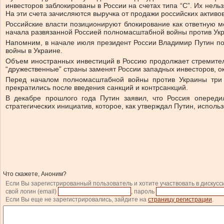
инвесторов заблокированы в России на счетах типа “С”. Их нел
На эти счета зачисляются выручка от продажи российских актив
Российские власти позиционируют блокирование как ответную 
начала развязанной Россией полномасштабной войны против Укра
Напомним, в начале июля президент России Владимир Путин по
войны в Украине.
Объем иностранных инвестиций в Россию продолжает стремитель
“дружественные” страны заменят России западных инвесторов, о
Перед началом полномасштабной войны против Украины три 
прекратились после введения санкций и контрсанкций.
В декабре прошлого года Путин заявил, что Россия опередил
стратегических инициатив, которое, как утверждал Путин, исполь
Что скажете, Аноним?
Если Вы зарегистрированный пользователь и хотите участвовать в дискусс
свой логин (email)
, пароль
Если Вы еще не зарегистрировались, зайдите на
страницу регистрации
.