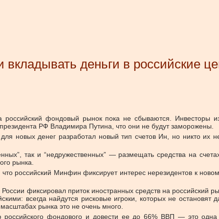
 вкладывать деньги в российские це
а российский фондовый рынок пока не сбываются. Инвесторы из
 президента РФ Владимира Путина, что они не будут заморожены.
для новых денег разработал новый тип счетов Ин, но никто их н
нных”, так и “недружественных” — размещать средства на счетах
ого рынка.
что российский Минфин фиксирует интерес нерезидентов к новому
 ЦБ России фиксировал приток иностранных средств на российский 
скими: всегда найдутся рисковые игроки, которых не остановят 
 масштабах рынка это не очень много.
ю российского фондового и довести ее до 66% ВВП — это одна 