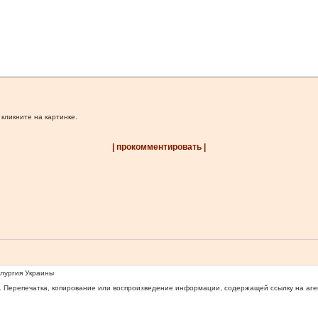
 кликните на картинке.
| прокомментировать |
ллургия Украины
 Перепечатка, копирование или воспроизведение информации, содержащей ссылку на агентс