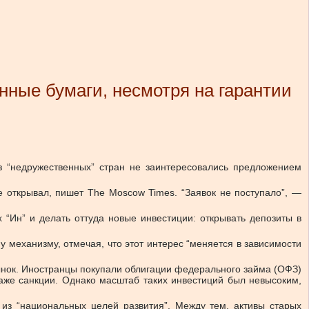
нные бумаги, несмотря на гарантии
 “недружественных” стран не заинтересовались предложением
е открывал, пишет The Moscow Times. “Заявок не поступало”, —
 “Ин” и делать оттуда новые инвестиции: открывать депозиты в
 механизму, отмечая, что этот интерес “меняется в зависимости
рынок. Иностранцы покупали облигации федерального займа (ОФЗ)
даже санкции. Однако масштаб таких инвестиций был невысоким,
из “национальных целей развития”. Между тем, активы старых