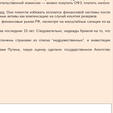
вительственной комиссии — можно покупать ОФЗ, платить налоги.
лрд. Они помогли избежать коллапса финансовой системы после
ные активы как компенсацию на случай изъятия резервов.
а финансовые рынки РФ, несмотря на масштабные санкции из-за
а последние 15 лет. Следовательно, надежды Кремля на то, что
ечены странами из списка “недружественных”, и инвестиции
м Путина, такую ​​оценку сделало государственное Агентство