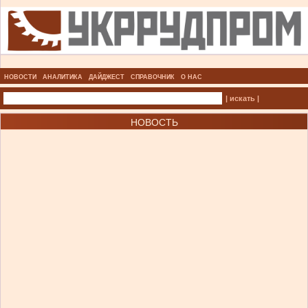
НОВОСТИ
АНАЛИТИКА
ДАЙДЖЕСТ
СПРАВОЧНИК
О НАС
| искать |
НОВОСТЬ