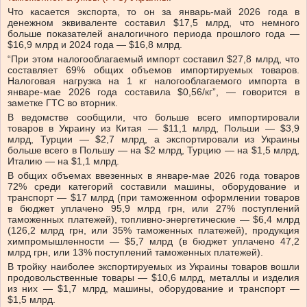
Что касается экспорта, то он за январь-май 2026 года в
денежном эквиваленте составил $17,5 млрд, что немного
больше показателей аналогичного периода прошлого года —
$16,9 млрд и 2024 года — $16,8 млрд.
“При этом налогооблагаемый импорт составил $27,8 млрд, что
составляет 69% общих объемов импортируемых товаров.
Налоговая нагрузка на 1 кг налогооблагаемого импорта в
январе-мае 2026 года составила $0,56/кг”, — говорится в
заметке ГТС во вторник.
В ведомстве сообщили, что больше всего импортировали
товаров в Украину из Китая — $11,1 млрд, Польши — $3,9
млрд, Турции — $2,7 млрд, а экспортировали из Украины
больше всего в Польшу — на $2 млрд, Турцию — на $1,5 млрд,
Италию — на $1,1 млрд.
В общих объемах ввезенных в январе-мае 2026 года товаров
72% среди категорий составили машины, оборудование и
транспорт — $17 млрд (при таможенном оформлении товаров
в бюджет уплачено 95,9 млрд грн, или 27% поступлений
таможенных платежей), топливно-энергетические — $6,4 млрд
(126,2 млрд грн, или 35% таможенных платежей), продукция
химпромышленности — $5,7 млрд (в бюджет уплачено 47,2
млрд грн, или 13% поступлений таможенных платежей).
В тройку наиболее экспортируемых из Украины товаров вошли
продовольственные товары — $10,6 млрд, металлы и изделия
из них — $1,7 млрд, машины, оборудование и транспорт —
$1,5 млрд.