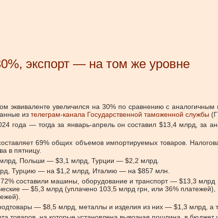
30%, экспорт — на том же уровне
ном эквиваленте увеличился на 30% по сравнению с аналогичным
данные из
телеграм-канала Государственной таможенной службы
(Г
024 года — тогда за январь-апрель он составил $13,4 млрд, за 
составляет 69% общих объемов импортируемых товаров. Налогова
ва в пятницу.
 млрд, Польши — $3,1 млрд, Турции — $2,2 млрд.
рд, Турцию — на $1,2 млрд, Италию — на $857 млн.
 72% составили машины, оборудование и транспорт — $13,3 млрд
ческие — $5,3 млрд (уплачено 103,5 млрд грн, или 36% платежей)
ежей).
родтовары — $8,5 млрд, металлы и изделия из них — $1,3 млрд, а
а товаров, на которые установлена вывозная пошлина, в бюджет у