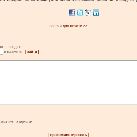
версия для печати >>
ии — введите
и нажмите
| войти |
.
 кликните на картинке.
| прокомментировать |