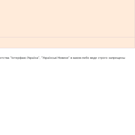
тва "Iнтерфакс-Україна", "Українськi Новини" в каком-либо виде строго запрещены