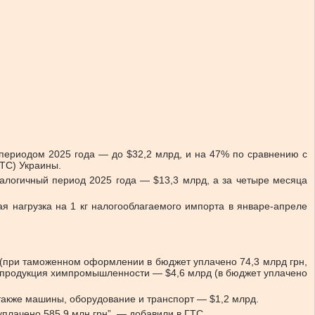
 периодом 2025 года — до $32,2 млрд, и на 47% по сравнению с
ТС) Украины.
аналогичный период 2025 года — $13,3 млрд, а за четыре месяца
я нагрузка на 1 кг налогооблагаемого импорта в январе-апреле
 (при таможенном оформлении в бюджет уплачено 74,3 млрд грн,
, продукция химпромышленности — $4,6 млрд (в бюджет уплачено
 также машины, оборудование и транспорт — $1,2 млрд.
плачено 585,9 млн грн”, — добавили в ГТС.