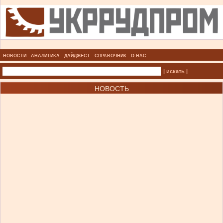
НОВОСТИ
АНАЛИТИКА
ДАЙДЖЕСТ
СПРАВОЧНИК
О НАС
| искать |
НОВОСТЬ