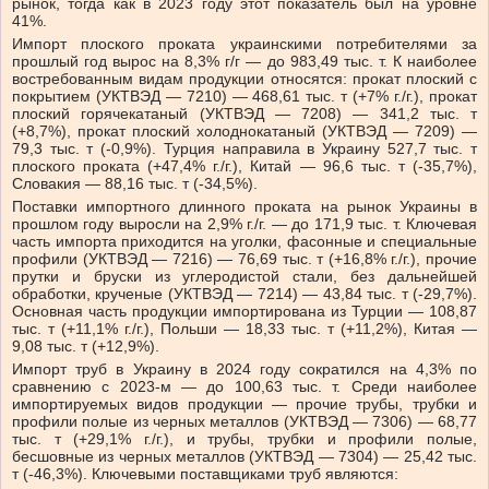
рынок, тогда как в 2023 году этот показатель был на уровне
41%.
Импорт плоского проката украинскими потребителями за
прошлый год вырос на 8,3% г/г — до 983,49 тыс. т. К наиболее
востребованным видам продукции относятся: прокат плоский с
покрытием (УКТВЭД — 7210) — 468,61 тыс. т (+7% г./г.), прокат
плоский горячекатаный (УКТВЭД — 7208) — 341,2 тыс. т
(+8,7%), прокат плоский холоднокатаный (УКТВЭД — 7209) —
79,3 тыс. т (-0,9%). Турция направила в Украину 527,7 тыс. т
плоского проката (+47,4% г./г.), Китай — 96,6 тыс. т (-35,7%),
Словакия — 88,16 тыс. т (-34,5%).
Поставки импортного длинного проката на рынок Украины в
прошлом году выросли на 2,9% г./г. — до 171,9 тыс. т. Ключевая
часть импорта приходится на уголки, фасонные и специальные
профили (УКТВЭД — 7216) — 76,69 тыс. т (+16,8% г./г.), прочие
прутки и бруски из углеродистой стали, без дальнейшей
обработки, крученые (УКТВЭД — 7214) — 43,84 тыс. т (-29,7%).
Основная часть продукции импортирована из Турции — 108,87
тыс. т (+11,1% г./г.), Польши — 18,33 тыс. т (+11,2%), Китая —
9,08 тыс. т (+12,9%).
Импорт труб в Украину в 2024 году сократился на 4,3% по
сравнению с 2023-м — до 100,63 тыс. т. Среди наиболее
импортируемых видов продукции — прочие трубы, трубки и
профили полые из черных металлов (УКТВЭД — 7306) — 68,77
тыс. т (+29,1% г./г.), и трубы, трубки и профили полые,
бесшовные из черных металлов (УКТВЭД — 7304) — 25,42 тыс.
т (-46,3%). Ключевыми поставщиками труб являются: