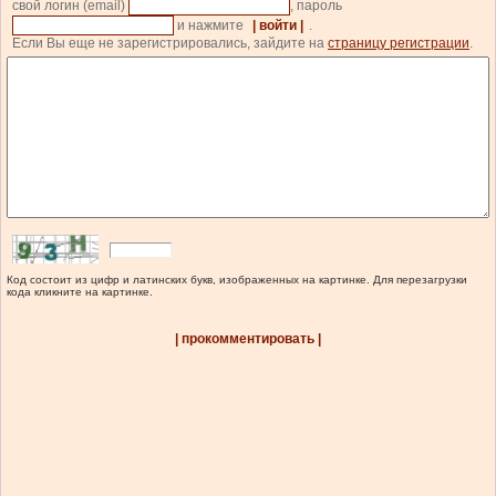
свой логин (email)
, пароль
и нажмите
| войти |
.
Если Вы еще не зарегистрировались, зайдите на
страницу регистрации
.
Код состоит из цифр и латинских букв, изображенных на картинке. Для перезагрузки
кода кликните на картинке.
| прокомментировать |