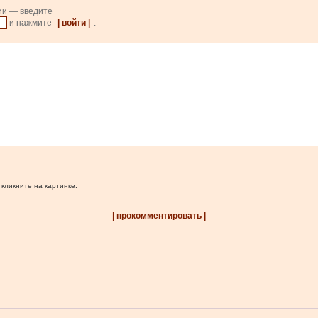
ии — введите
и нажмите
| войти |
.
 кликните на картинке.
| прокомментировать |