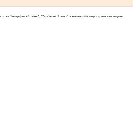
тва "Iнтерфакс-Україна", "Українськi Новини" в каком-либо виде строго запрещены