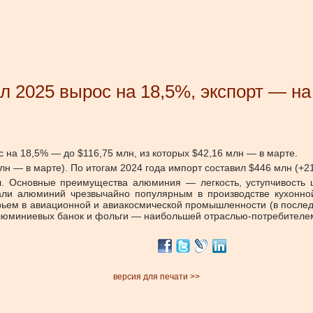
 2025 вырос на 18,5%, экспорт — на
с на 18,5% — до $116,75 млн, из которых $42,16 млн — в марте.
млн — в марте). По итогам 2024 года импорт составил $446 млн (+2
. Основные преимущества алюминия — легкость, уступчивость шт
делали алюминий чрезвычайно популярным в производстве кухон
рьем в авиационной и авиакосмической промышленности (в послед
 алюминиевых банок и фольги — наибольшей отраслью-потребителем
версия для печати >>