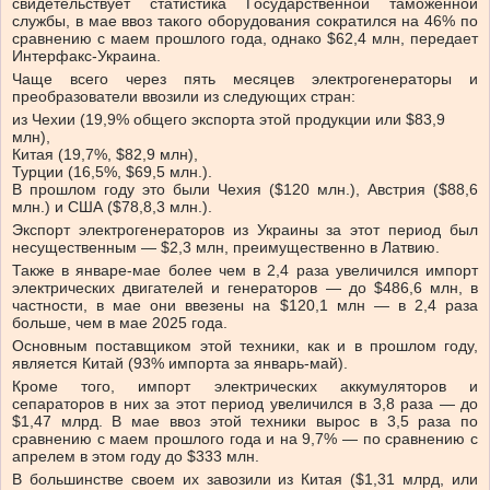
свидетельствует статистика Государственной таможенной
службы, в мае ввоз такого оборудования сократился на 46% по
сравнению с маем прошлого года, однако $62,4 млн, передает
Интерфакс-Украина.
Чаще всего через пять месяцев электрогенераторы и
преобразователи ввозили из следующих стран:
из Чехии (19,9% общего экспорта этой продукции или $83,9
млн),
Китая (19,7%, $82,9 млн),
Турции (16,5%, $69,5 млн.).
В прошлом году это были Чехия ($120 млн.), Австрия ($88,6
млн.) и США ($78,8,3 млн.).
Экспорт электрогенераторов из Украины за этот период был
несущественным — $2,3 млн, преимущественно в Латвию.
Также в январе-мае более чем в 2,4 раза увеличился импорт
электрических двигателей и генераторов — до $486,6 млн, в
частности, в мае они ввезены на $120,1 млн — в 2,4 раза
больше, чем в мае 2025 года.
Основным поставщиком этой техники, как и в прошлом году,
является Китай (93% импорта за январь-май).
Кроме того, импорт электрических аккумуляторов и
сепараторов в них за этот период увеличился в 3,8 раза — до
$1,47 млрд. В мае ввоз этой техники вырос в 3,5 раза по
сравнению с маем прошлого года и на 9,7% — по сравнению с
апрелем в этом году до $333 млн.
В большинстве своем их завозили из Китая ($1,31 млрд, или