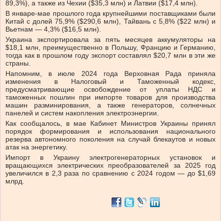
89,3%), а также из Чехии ($35,3 млн) и Латвии ($17,4 млн).
В январе-мае прошлого года крупнейшими поставщиками были
Китай с долей 75,9% ($290,6 млн), Тайвань с 5,8% ($22 млн) и
Вьетнам — 4,3% ($16,5 млн).
Украина экспортировала за пять месяцев аккумуляторы на
$18,1 млн, преимущественно в Польшу, Францию ​​и Германию,
тогда как в прошлом году экспорт составлял $20,7 млн ​​в эти же
страны.
Напомним, в июле 2024 года Верховная Рада приняла
изменения в Налоговый и Таможенный кодекс,
предусматривающие освобождение от уплаты НДС и
таможенных пошлин при импорте товаров для производства
машин разминирования, а также генераторов, солнечных
панелей и систем накопления электроэнергии.
Как сообщалось, в мае Кабинет Министров Украины принял
порядок формирования и использования национального
резерва автономного поколения на случай блекаутов и новых
атак на энергетику.
Импорт в Украину электрогенераторных установок и
вращающихся электрических преобразователей за 2025 год
увеличился в 2,3 раза по сравнению с 2024 годом — до $1,69
млрд.