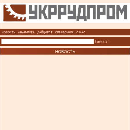
НОВОСТИ
АНАЛИТИКА
ДАЙДЖЕСТ
СПРАВОЧНИК
О НАС
| искать |
НОВОСТЬ