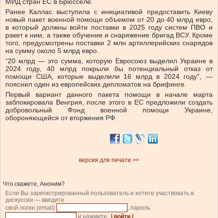
МИД стран ЕС в Брюсселе.
Ранее Каллас выступила с инициативой предоставить Киеву
новый пакет военной помощи объемом от 20 до 40 млрд евро,
в который должны войти поставки в 2025 году систем ПВО и
ракет к ним, а также обучение и снаряжение бригад ВСУ. Кроме
того, предусмотрены поставки 2 млн артиллерийских снарядов
на сумму около 5 млрд евро.
“20 млрд — это сумма, которую Евросоюз выделил Украине в
2024 году, 40 млрд покрыли бы потенциальный отказ от
помощи США, которые выделили 16 млрд в 2024 году”, —
пояснил один из европейских дипломатов на брифинге.
Первый вариант данного пакета помощи в начале марта
заблокировала Венгрия, после этого в ЕС предложили создать
добровольный Фонд военной помощи Украине,
обороняющейся от вторжения РФ.
версия для печати >>
Что скажете, Аноним?
Если Вы зарегистрированный пользователь и хотите участвовать в
дискуссии — введите
свой логин (email)
, пароль
и нажмите
| войти |
.