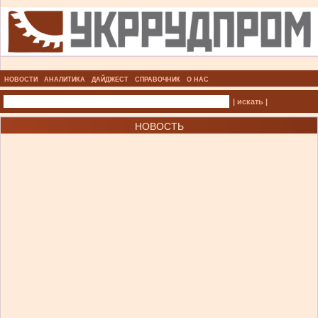
НОВОСТИ
АНАЛИТИКА
ДАЙДЖЕСТ
СПРАВОЧНИК
О НАС
| искать |
НОВОСТЬ