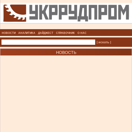
НОВОСТИ
АНАЛИТИКА
ДАЙДЖЕСТ
СПРАВОЧНИК
О НАС
| искать |
НОВОСТЬ