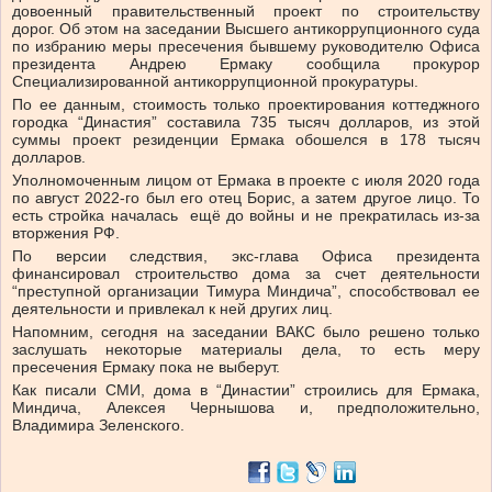
довоенный правительственный проект по строительству
дорог. Об этом на заседании Высшего антикоррупционного суда
по избранию меры пресечения бывшему руководителю Офиса
президента Андрею Ермаку сообщила прокурор
Специализированной антикоррупционной прокуратуры.
По ее данным, стоимость только проектирования коттеджного
городка “Династия” составила 735 тысяч долларов, из этой
суммы проект резиденции Ермака обошелся в 178 тысяч
долларов.
Уполномоченным лицом от Ермака в проекте с июля 2020 года
по август 2022-го был его отец Борис, а затем другое лицо. То
есть стройка началась ещё до войны и не прекратилась из-за
вторжения РФ.
По версии следствия, экс-глава Офиса президента
финансировал строительство дома за счет деятельности
“преступной организации Тимура Миндича”, способствовал ее
деятельности и привлекал к ней других лиц.
Напомним, сегодня на заседании ВАКС было решено только
заслушать некоторые материалы дела, то есть меру
пресечения Ермаку пока не выберут.
Как писали СМИ, дома в “Династии” строились для Ермака,
Миндича, Алексея Чернышова и, предположительно,
Владимира Зеленского.