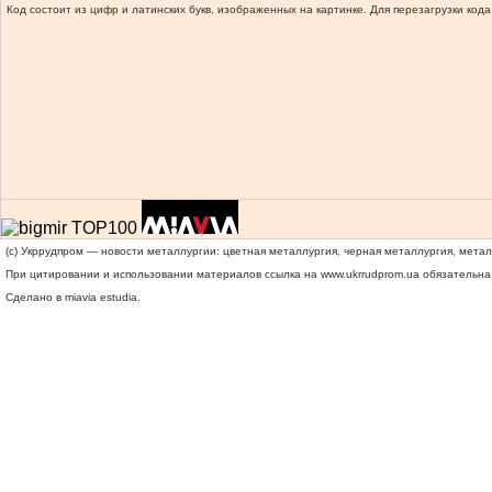
Код состоит из цифр и латинских букв, изображенных на картинке. Для перезагрузки кода
(c) Укррудпром — новости металлургии: цветная металлургия, черная металлургия, мета
При цитировании и использовании материалов ссылка на
www.ukrrudprom.ua
обязательна.
Сделано в miavia estudia.