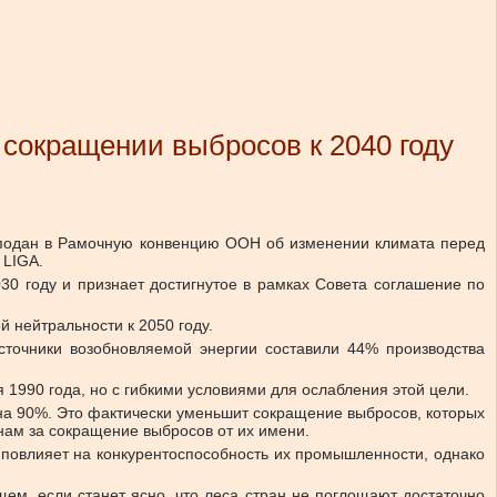
сокращении выбросов к 2040 году
т подан в Рамочную конвенцию ООН об изменении климата перед
 LIGA.
0 году и признает достигнутое в рамках Совета соглашение по
й нейтральности к 2050 году.
сточники возобновляемой энергии составили 44% производства
1990 года, но с гибкими условиями для ослабления этой цели.
на 90%. Это фактически уменьшит сокращение выбросов, которых
нам за сокращение выбросов от их имени.
а повлияет на конкурентоспособность их промышленности, однако
ем, если станет ясно, что леса стран не поглощают достаточно