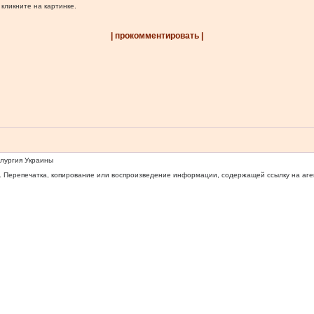
 кликните на картинке.
| прокомментировать |
ллургия Украины
 Перепечатка, копирование или воспроизведение информации, содержащей ссылку на агентс