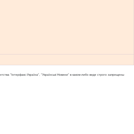
тва "Iнтерфакс-Україна", "Українськi Новини" в каком-либо виде строго запрещены