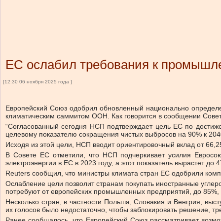
ЕС ослабил требования к промышле
[12:30 06 ноября 2025 года ]
Европейский Союз одобрил обновленный национально определен
климатическим саммитом ООН. Как говорится в сообщении Совет
“Согласованный сегодня НСП подтверждает цель ЕС по достиже
целевому показателю сокращения чистых выбросов на 90% к 2040
Исходя из этой цели, НСП вводит ориентировочный вклад от 66,2
В Совете ЕС отметили, что НСП подчеркивает усилия Евросою
электроэнергии в ЕС в 2023 году, а этот показатель вырастет до 
Reuters сообщил, что министры климата стран ЕС одобрили комп
Ослабление цели позволит странам покупать иностранные углер
потребуют от европейских промышленных предприятий, до 85%, а
Несколько стран, в частности Польша, Словакия и Венгрия, выс
их голосов было недостаточно, чтобы заблокировать решение, т
Ранее сообщалось, что Европейский Союз рассматривает возмож