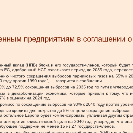
нным предприятиям в соглашении о 
ный вклад (НПВ) блока и его государств-членов, который буде
а ЕС, одобренный НСП охватывает период до 2035 года, передает
нию чистого сокращения выбросов парниковых газов на 55% к 203
 году против 1990 года”, — говорится в сообщении.
5% до 72,5% сокращения выбросов на 2035 год по пути к углеродно
за в декарбонизации экономики, которые привели к тому, что и
47% в оценках на 2024 год.
ромисс по сокращению выбросов на 90% к 2040 году против уровня 
одные кредиты для покрытия до 5% от цели сокращения выбросов 
 остальное Европа будет компенсировать, уплачивая другим стра
тупили против климатической цели на 2040 год, утверждая, что он
ребующее поддержки не менее 15 из 27 государств-членов.
ность ослабления своей климатической цели на 2040 год в будущ