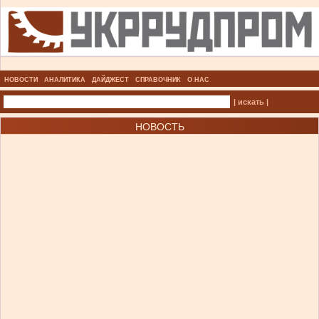
НОВОСТИ
АНАЛИТИКА
ДАЙДЖЕСТ
СПРАВОЧНИК
О НАС
| искать |
НОВОСТЬ