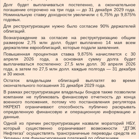
Долг будет выплачиваться постепенно, а окончательное
погашение отсрочено на три года — до 31 декабря 2029 года.
Номинальную ставку доходности увеличили с 6,75% до 9,875%
годовых.
Для реструктуризации нужно было согласие 90% держателей
облигаций.
Вознаграждение за согласие на реструктуризацию общим
размером 2,75 млн долл. будет выплачено 14 мая всем
держателям еврооблигаций, которые подали заявления.
Повышенная процентная ставка 9,875% начисляется с 30
апреля 2026 года, а основная сумму долга будет
выплачиваться постепенно: 27,5 млн долл. 30 апреля 2026
года, а затем по 27,5 млн долл. каждые полгода — 31 декабря
и 30 июня.
Остаток владельцам облигаций выплатят во время
окончательного погашения 31 декабря 2029 года.
В рамках реструктуризации владельцы бондов также позволили
компании не публиковать финансовую отчетность до конца
военного положения, потому что постановления регулятора
НКРЕКП ограничивают способность публично раскрывать
определенную финансовую и операционную информацию и
данные.
Одной из причин реструктуризации назвали мораторий НБУ,
который существенно ограничивает возможности “ДТЭК
Нефтегаз” осуществлять трансграничные переводы средств из
Украины для финансирования платежей по облигациям.